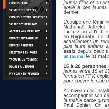
jeunes filles et on e
ESPACES CLUBS
envie à ces jeunes 
SAISIE DES LICENCES
dernier.
ESPACES GESTION SPORTIVE
L’équipe une féminin
SAISIE DES RÉSULTATS
Nathanaël Jaffrelot,
l’accession à l’éche
ACCÉDER AUX RÉSULTATS
en
Régionale
. Le c
ESPACES ENTRAÎNEURS
actuellement un ren
ESPACES ARBITRES
plus leurs enfants a
assis
depuis deux an
SÉLECTIONS EN PÔLES
un tournoi
le 31 mai 
TROUVER UN TOURNOI
15 à 20 personnes
e
BOURSE À L'EMPLOI
jeunes entre 18 et 2
MY COACH BY FFVOLLEY
formation FFV,
expli
pour couvrir le club
Au niveau des instal
accompagner son d
la mairie parce qu’on
Paul Sohier.
On es