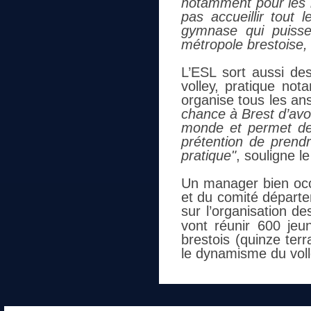
notamment pour les m
pas accueillir tout
gymnase qui puisse
métropole brestoise,
L’ESL sort aussi de
volley, pratique not
organise tous les an
chance à Brest d’avoi
monde et permet de 
prétention de prendr
pratique"
, souligne l
Un manager bien occu
et du comité départe
sur l’organisation d
vont réunir 600 je
brestois (quinze terr
le dynamisme du voll