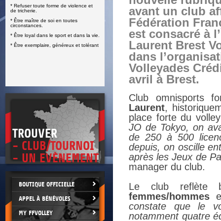
nouvelle rubriqu
* Refuser toute forme de violence et
E
avant un club aff
de tricherie.
Fédération Franç
* Être maître de soi en toutes
circonstances.
est consacré à l’
* Être loyal dans le sport et dans la vie.
Laurent Brest Vo
* Être exemplaire, généreux et tolérant
dans l’organisa
Volleyades Crédi
avril à Brest.
Club omnisports fo
Laurent
, historique
place forte du volle
JO de Tokyo, on ava
TROUVER
de 250 à 500 licen
- CLUB/TOURNOI
depuis, on oscille e
- UN EVÈNEMENT
après les Jeux de Par
manager du club.
BOUTIQUE OFFICIELLE
Le club reflète
femmes/hommes
et
APPEL À BÉNÉVOLES
constate que le v
MY FFVOLLEY
notamment quatre équ