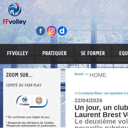
FFVOLLEY
PRATIQUER
SE FORMER
EQU
ZOOM SUR...
HOME
Accueil
>>
S
COMITÉ DU FAIR PLAY
LUTTE CONTRE LES VIOLENCES
MA PETITE
<<
La Semaine Bleue : Les capitaines à l
22/04/2026
Un jour, un club
Laurent Brest V
* Se conformer aux règles du jeu.
Le deuxième vol
* Respecter les décisions de l’arbitre.
*Respecter adversaires et partenaires.