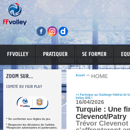
FFVOLLEY
PRATIQUER
SE FORMER
EQU
ZOOM SUR...
HOME
Accueil
>>
S
COMITÉ DU FAIR PLAY
LUTTE CONTRE LES VIOLENCES
MA PETITE
<<
Participez au Challenge Fédéral de S
Volley 2026 !
16/04/2026
Turquie : Une fi
Clevenot/Patry
* Se conformer aux règles du jeu.
Trévor Clevenot 
* Respecter les décisions de l’arbitre.
*Respecter adversaires et partenaires.