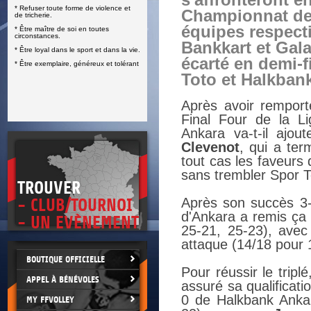
s'affronteront en
* Refuser toute forme de violence et
E
Championnat de 
de tricherie.
équipes respecti
* Être maître de soi en toutes
circonstances.
Bankkart et Gal
* Être loyal dans le sport et dans la vie.
écarté en demi-f
* Être exemplaire, généreux et tolérant
Toto et Halkban
Après avoir remport
Final Four de la L
Ankara va-t-il ajo
Clevenot
, qui a ter
tout cas les faveurs d
sans trembler Spor T
TROUVER
Après son succès 3-0
- CLUB/TOURNOI
d'Ankara a remis ça 
- UN EVÈNEMENT
25-21, 25-23), avec
attaque (14/18 pour 1
BOUTIQUE OFFICIELLE
Pour réussir le trip
APPEL À BÉNÉVOLES
assuré sa qualificati
0 de Halkbank Ankar
MY FFVOLLEY