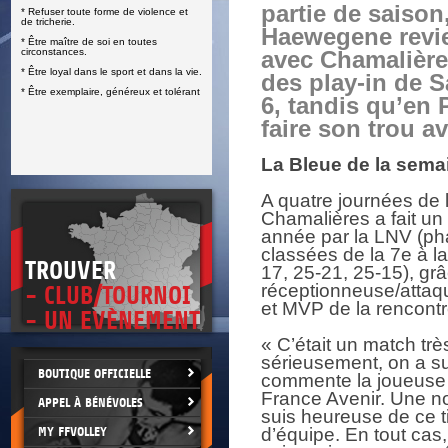
partie de saison
* Refuser toute forme de violence et
E
de tricherie.
Haewegene revie
* Être maître de soi en toutes
circonstances.
avec Chamalière
* Être loyal dans le sport et dans la vie.
des play-in de S
* Être exemplaire, généreux et tolérant
6, tandis qu’en 
faire son trou a
La Bleue de la sem
A quatre journées de l
Chamalières a fait un 
année par la LNV (pha
classées de la 7e à l
TROUVER
17, 25-21, 25-15), gr
réceptionneuse/attaq
- CLUB/TOURNOI
et MVP de la rencontr
- UN EVÈNEMENT
« C’était un match trè
sérieusement, on a su 
BOUTIQUE OFFICIELLE
commente la joueuse 
France Avenir. Une nou
APPEL À BÉNÉVOLES
suis heureuse de ce tit
MY FFVOLLEY
d’équipe. En tout cas,