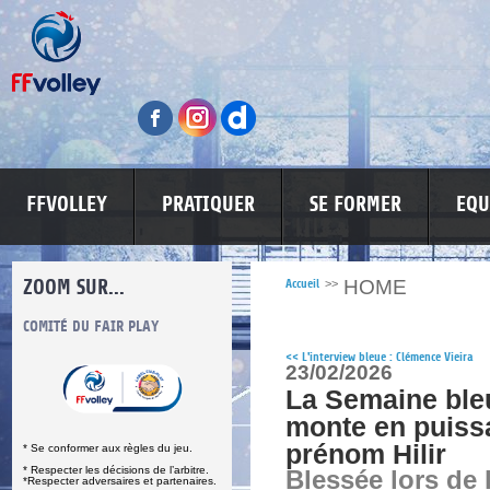
FFVOLLEY
PRATIQUER
SE FORMER
EQU
ZOOM SUR...
HOME
Accueil
>>
S
COMITÉ DU FAIR PLAY
LUTTE CONTRE LES VIOLENCES
MA PETITE
<<
L'interview bleue : Clémence Vieira
23/02/2026
La Semaine ble
monte en puiss
prénom Hilir
* Se conformer aux règles du jeu.
* Respecter les décisions de l’arbitre.
Blessée lors de 
*Respecter adversaires et partenaires.