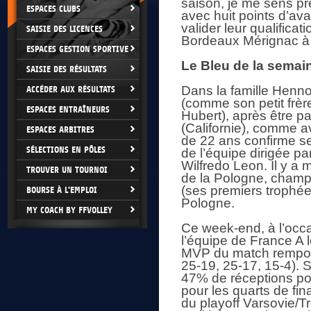
saison, je me sens pr
ESPACES CLUBS
avec huit points d’av
valider leur qualifica
SAISIE DES LICENCES
Bordeaux Mérignac à 
ESPACES GESTION SPORTIVE
Le Bleu de la semain
SAISIE DES RÉSULTATS
Dans la famille Henno,
ACCÉDER AUX RÉSULTATS
(comme son petit frèr
ESPACES ENTRAÎNEURS
Hubert), après être pa
(Californie), comme av
ESPACES ARBITRES
de 22 ans confirme se
SÉLECTIONS EN PÔLES
de l’équipe dirigée p
Wilfredo Leon. Il y a 
TROUVER UN TOURNOI
de la Pologne, champi
(ses premiers trophée
BOURSE À L'EMPLOI
Pologne.
MY COACH BY FFVOLLEY
Ce week-end, à l’occa
l’équipe de France A 
MVP du match remport
25-19, 25-17, 15-4). S
47% de réceptions posi
pour les quarts de fin
du playoff Varsovie/Tr