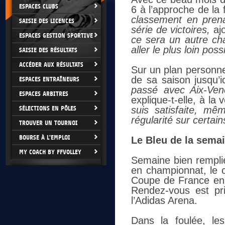
ESPACES CLUBS
6 à l’approche de la f
classement en prena
SAISIE DES LICENCES
série de victoires,
aj
ESPACES GESTION SPORTIVE
ce sera un autre cha
aller le plus loin poss
SAISIE DES RÉSULTATS
ACCÉDER AUX RÉSULTATS
Sur un plan personnel,
de sa saison jusqu’i
ESPACES ENTRAÎNEURS
passé avec Aix-Ven
ESPACES ARBITRES
explique-t-elle, à la
SÉLECTIONS EN PÔLES
suis satisfaite, m
régularité sur certain
TROUVER UN TOURNOI
BOURSE À L'EMPLOI
Le Bleu de la semai
MY COACH BY FFVOLLEY
Semaine bien rempl
en championnat, le cl
Coupe de France en 
Rendez-vous est pr
l’Adidas Arena.
Dans la foulée, l