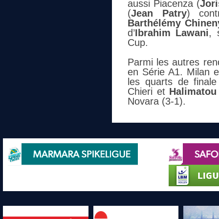
aussi Piacenza (
Jor
(
Jean Patry
) cont
Barthélémy Chinen
d’
Ibrahim Lawani
, 
Cup.
Parmi les autres ren
en Série A1. Milan 
les quarts de finale
Chieri et
Halimatou
Novara (3-1).