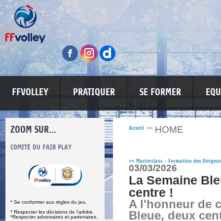
FFVOLLEY
PRATIQUER
SE FORMER
EQU
ZOOM SUR...
HOME
Accueil
>>
S
COMITÉ DU FAIR PLAY
LUTTE CONTRE LES VIOLENCES
MA PETITE
<<
Masterclass - Formation des Dirigea
03/03/2026
La Semaine Bleu
centre !
A l'honneur de 
* Se conformer aux règles du jeu.
* Respecter les décisions de l’arbitre.
Bleue, deux cen
*Respecter adversaires et partenaires.