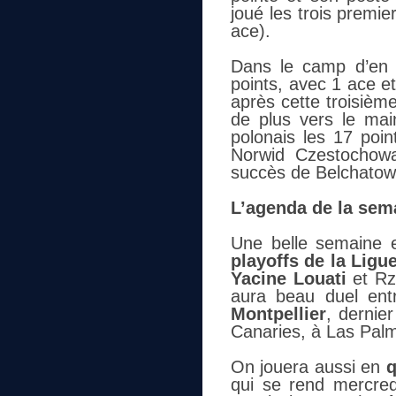
joué les trois premie
ace).
Dans le camp d’en
points, avec 1 ace et
après cette troisièm
de plus vers le mai
polonais les 17 poi
Norwid Czestochowa
succès de Belchatow
L’agenda de la sem
Une belle semaine 
playoffs de la Lig
Yacine Louati
et Rz
aura beau duel ent
Montpellier
, dernie
Canaries, à Las Palm
On jouera aussi en
q
qui se rend mercred