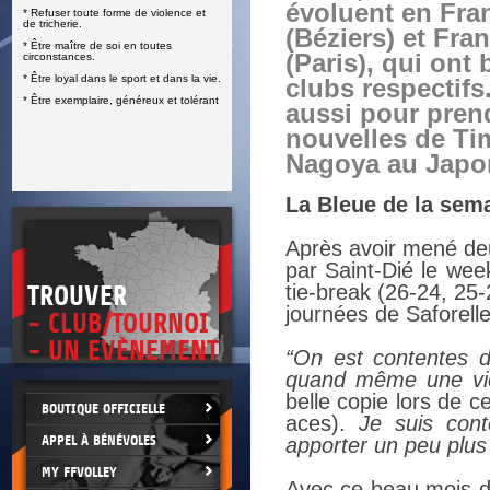
évoluent en Fra
* Refuser toute forme de violence et
E
de tricherie.
(Béziers) et Fra
* Être maître de soi en toutes
(Paris), qui ont 
circonstances.
* Être loyal dans le sport et dans la vie.
clubs respectifs
* Être exemplaire, généreux et tolérant
aussi pour pren
nouvelles de Tim
Nagoya au Japo
La Bleue de la sem
Après avoir mené deu
par Saint-Dié le week
tie-break (26-24, 25
TROUVER
journées de Saforell
- CLUB/TOURNOI
- UN EVÈNEMENT
“On est contentes d
quand même une vic
belle copie lors de c
BOUTIQUE OFFICIELLE
aces).
Je suis cont
APPEL À BÉNÉVOLES
apporter un peu plus
MY FFVOLLEY
Avec ce beau mois de