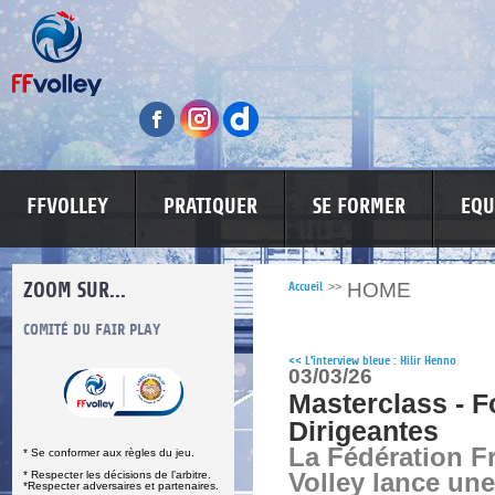
FFVOLLEY
PRATIQUER
SE FORMER
EQU
ZOOM SUR...
HOME
Accueil
>>
S
COMITÉ DU FAIR PLAY
LUTTE CONTRE LES VIOLENCES
MA PETITE
<<
L'interview bleue : Hilir Henno
03/03/26
Masterclass - 
Dirigeantes
La Fédération F
* Se conformer aux règles du jeu.
* Respecter les décisions de l’arbitre.
Volley lance une
*Respecter adversaires et partenaires.