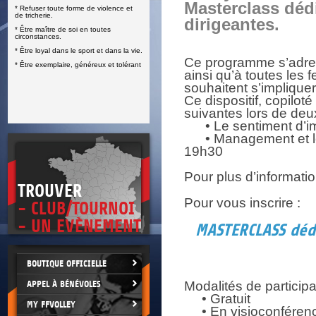
Masterclass déd
* Refuser toute forme de violence et
E
de tricherie.
dirigeantes.
* Être maître de soi en toutes
circonstances.
* Être loyal dans le sport et dans la vie.
Ce programme s’adres
* Être exemplaire, généreux et tolérant
ainsi qu’à toutes les
souhaitent s’impliquer
Ce dispositif, copilot
suivantes lors de deu
• Le sentiment d’im
• Management et lead
19h30
Pour plus d’informati
TROUVER
Pour vous inscrire :
- CLUB/TOURNOI
- UN EVÈNEMENT
MASTERCLASS dédi
BOUTIQUE OFFICIELLE
APPEL À BÉNÉVOLES
Modalités de participa
• Gratuit
MY FFVOLLEY
• En visioconféren