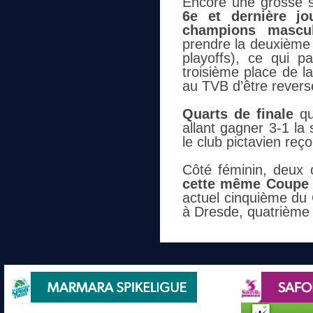
Encore une grosse s
6e et dernière j
champions mascul
prendre la deuxième 
playoffs), ce qui p
troisième place de la
au TVB d’être revers
Quarts de finale
qu
allant gagner 3-1 la
le club pictavien reço
Côté féminin, deux 
cette même Coupe 
actuel cinquième du
à Dresde, quatrième 