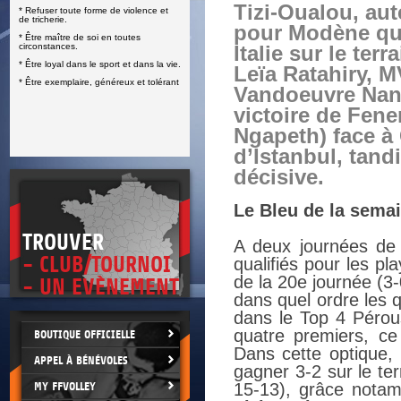
Tizi-Oualou, aut
* Refuser toute forme de violence et
E
de tricherie.
pour Modène qu
* Être maître de soi en toutes
circonstances.
Italie sur le terr
* Être loyal dans le sport et dans la vie.
Leïa Ratahiry, 
* Être exemplaire, généreux et tolérant
Vandoeuvre Nanc
victoire de Fen
Ngapeth) face à 
d’Istanbul, tan
décisive.
Le Bleu de la semai
TROUVER
A deux journées de l
- CLUB/TOURNOI
qualifiés pour les p
de la 20e journée (3
- UN EVÈNEMENT
dans quel ordre les 
dans le Top 4 Pérous
quatre premiers, ce
BOUTIQUE OFFICIELLE
Dans cette optique,
APPEL À BÉNÉVOLES
gagner 3-2 sur le te
MY FFVOLLEY
15-13), grâce notam