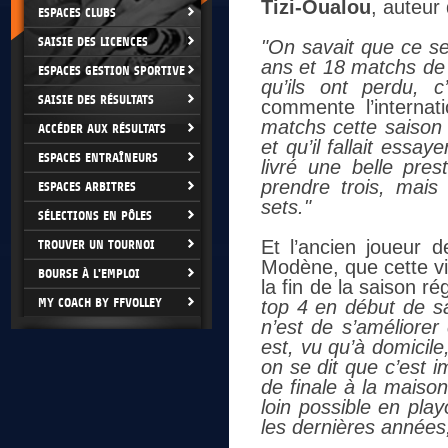
Tizi-Oualou
, auteur
ESPACES CLUBS
SAISIE DES LICENCES
"On savait que ce se
ans et 18 matchs de s
ESPACES GESTION SPORTIVE
qu’ils ont perdu, c
SAISIE DES RÉSULTATS
commente l’interna
matchs cette saison 
ACCÉDER AUX RÉSULTATS
et qu’il fallait essay
ESPACES ENTRAÎNEURS
livré une belle pre
prendre trois, mais 
ESPACES ARBITRES
sets."
SÉLECTIONS EN PÔLES
Et l’ancien joueur 
TROUVER UN TOURNOI
Modène, que cette vi
BOURSE À L'EMPLOI
la fin de la saison ré
MY COACH BY FFVOLLEY
top 4 en début de sai
n’est de s’améliorer
est, vu qu’à domicile
on se dit que c’est 
de finale à la maison
loin possible en pla
les dernières années,