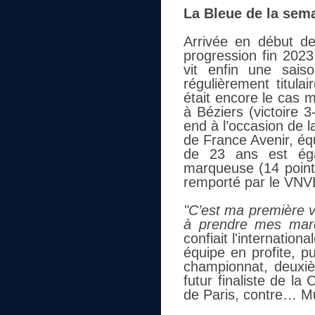
La Bleue de la sema
Arrivée en début d
progression fin 202
vit enfin une sais
régulièrement titula
était encore le cas 
à Béziers (victoire 3
end à l’occasion de l
de France Avenir, éq
de 23 ans est égal
marqueuse (14 point
remporté par le VNVB
"C’est ma première v
à prendre mes marq
confiait l'internation
équipe en profite, p
championnat, deuxi
futur finaliste de l
de Paris, contre… M