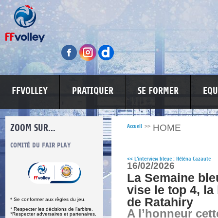
FFVOLLEY
PRATIQUER
SE FORMER
EQU
ZOOM SUR...
HOME
Accueil
>>
S
COMITÉ DU FAIR PLAY
LUTTE CONTRE LES VIOLENCES
MA PETITE
<<
L'interview bleue : Héléna Cazaute
16/02/2026
La Semaine bleu
vise le top 4, l
de Ratahiry
* Se conformer aux règles du jeu.
* Respecter les décisions de l’arbitre.
A l’honneur cet
*Respecter adversaires et partenaires.