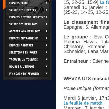
15, 22-25, 15-9)
La f
ESPACES CLUBS
Samedi 10 janvier : 
SAISIE DES LICENCES
(25-23, 14-25, 12-25
ESPACES GESTION SPORTIVE
Le classement fina
SAISIE DES RÉSULTATS
Espagne, 6. Allemagn
ACCÉDER AUX RÉSULTATS
Le groupe :
Eva Coh
ESPACES ENTRAÎNEURS
Paloma Havas, Lila
ESPACES ARBITRES
Christory, Romane 
Schneider, Lana Viar
SÉLECTIONS EN PÔLES
TROUVER UN TOURNOI
Entraîneur :
Etienne
BOURSE À L'EMPLOI
MY COACH BY FFVOLLEY
WEVZA U18 masculin
Poule unique (format
Mardi 6 janvier, 17h
La feuille de match
Mercredi 7 janvier,