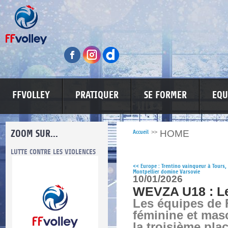
FFVOLLEY
PRATIQUER
SE FORMER
EQU
ZOOM SUR...
HOME
Accueil
>>
LUTTE CONTRE LES VIOLENCES
MA PETITE SPONSO
INFORMATI
<<
Europe : Trentino vainqueur à Tours,
Montpellier domine Varsovie
10/01/2026
WEVZA U18 : Le
Les équipes de 
féminine et masc
re.
la troisième pla
res.