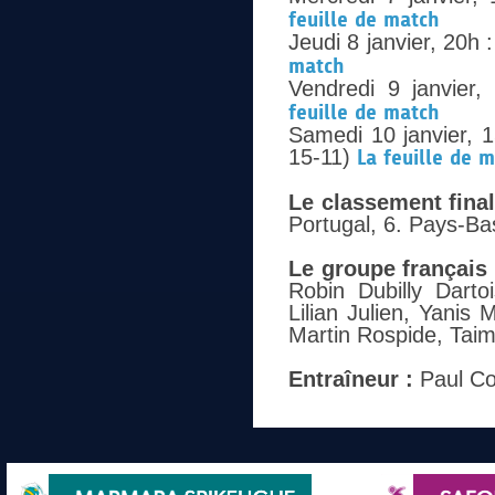
feuille de match
Jeudi 8 janvier, 20h :
match
Vendredi 9 janvier
feuille de match
Samedi 10 janvier, 
15-11)
La feuille de 
Le classement final 
Portugal, 6. Pays-Ba
Le groupe français 
Robin Dubilly Darto
Lilian Julien, Yanis
Martin Rospide,
Taim
Entraîneur :
Paul C