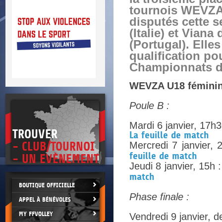
DOCU
et
tournois WEVZA 
SITUAT
disputés cette 
(Italie) et Viana
>
 vie.
(Portugal). Elles
érant
qualification po
Championnats d'
WEVZA U18 féminin 
Poule B :
Mardi 6 janvier, 17h
TROUVER
La feuille de match
- CLUB/TOURNOI
Mercredi 7 janvier, 2
feuille de match
- UN EVÈNEMENT
Jeudi 8 janvier, 15h 
match
BOUTIQUE OFFICIELLE
Phase finale :
APPEL À BÉNÉVOLES
MY FFVOLLEY
Vendredi 9 janvier, d