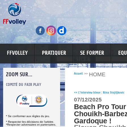
FFVOLLEY
PRATIQUER
SE FORMER
EQU
ZOOM SUR...
HOME
Accueil
>>
S
COMITÉ DU FAIR PLAY
LUTTE CONTRE LES VIOLENCES
MA PETITE
<<
L’interview bleue : Nina Stojiljkovic
07/12/2025
Beach Pro Tour 
Chouikh-Barbe
* Se conformer aux règles du jeu.
Gardoque !
* Respecter les décisions de l’arbitre.
*Respecter adversaires et partenaires.