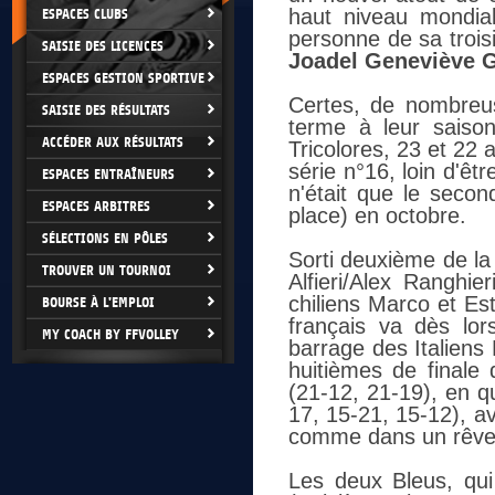
haut niveau mondial
ESPACES CLUBS
personne de sa troi
SAISIE DES LICENCES
Joadel Geneviève 
ESPACES GESTION SPORTIVE
Certes, de nombreus
SAISIE DES RÉSULTATS
terme à leur saiso
ACCÉDER AUX RÉSULTATS
Tricolores, 23 et 22 
série n°16, loin d'êtr
ESPACES ENTRAÎNEURS
n'était que le secon
ESPACES ARBITRES
place) en octobre.
SÉLECTIONS EN PÔLES
Sorti deuxième de la
TROUVER UN TOURNOI
Alfieri/Alex Ranghie
chiliens Marco et Es
BOURSE À L'EMPLOI
français va dès lor
MY COACH BY FFVOLLEY
barrage des Italiens
huitièmes de finale
(21-12, 21-19), en q
17, 15-21, 15-12), a
comme dans un rêve
Les deux Bleus, qui