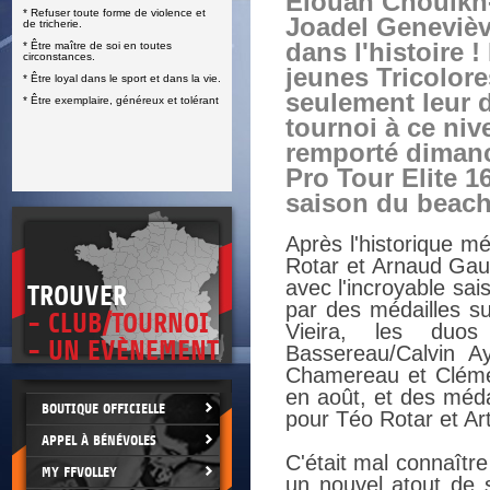
Elouan Chouikh
* Refuser toute forme de violence et
E
Joadel Geneviè
de tricherie.
dans l'histoire 
* Être maître de soi en toutes
circonstances.
jeunes Tricolore
* Être loyal dans le sport et dans la vie.
seulement leur 
* Être exemplaire, généreux et tolérant
tournoi à ce niv
remporté diman
Pro Tour Elite 1
saison du beach 
Après l'historique m
Rotar et Arnaud Gauth
avec l'incroyable sa
TROUVER
par des médailles s
- CLUB/TOURNOI
Vieira, les duo
- UN EVÈNEMENT
Bassereau/Calvin Ay
Chamereau et Cléme
en août, et des méda
BOUTIQUE OFFICIELLE
pour Téo Rotar et Ar
APPEL À BÉNÉVOLES
C'était mal connaître
MY FFVOLLEY
un nouvel atout de s