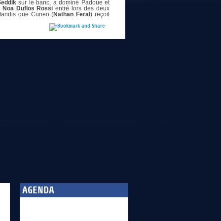
Seddik
sur le banc, a dominé Padoue et
c
Noa Duflos Rossi
entré lors des deux
, tandis que Cuneo (
Nathan Feral
) reçoit
AGENDA