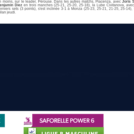
n moins, sur le leader, Pérouse. Dans les autres matchs, Piacenza, avec
Joris 
enjamin Diez
en trois manches (25-21, 25-20, 25-18), la Lube Civitanova, ave
erniers sets (3 points), s'est inclinée 3-1 à Monza (25-23, 25-21, 21-25, 25-14)
ilan jeudi.