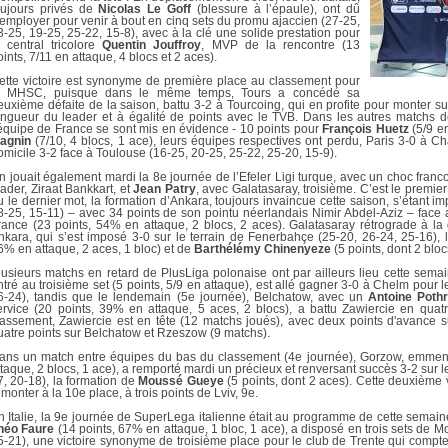
DOCUMENTS UTILES
oujours privés de
Nicolas Le Goff
(blessure à l’épaule), ont dû
SITUATION SANITAIR
’employer pour venir à bout en cinq sets du promu ajaccien (27-25,
COVID-19
3-25, 19-25, 25-22, 15-8), avec à la clé une solide prestation pour
e central tricolore
Quentin Jouffroy
, MVP de la rencontre (13
oints, 7/11 en attaque, 4 blocs et 2 aces).
CLIQUEZ ICI
>
ette victoire est synonyme de première place au classement pour
e MHSC, puisque dans le même temps, Tours a concédé sa
euxième défaite de la saison, battu 3-2 à Tourcoing, qui en profite pour monter
ongueur du leader et à égalité de points avec le TVB. Dans les autres matchs de
’équipe de France se sont mis en évidence - 10 points pour
François Huetz
(5/9 en
agnin
(7/10, 4 blocs, 1 ace), leurs équipes respectives ont perdu, Paris 3-0 à Ch
omicile 3-2 face à Toulouse (16-25, 20-25, 25-22, 25-20, 15-9).
n jouait également mardi la 8e journée de l’Efeler Ligi turque, avec un choc franc
eader, Ziraat Bankkart, et
Jean Patry
, avec Galatasaray, troisième. C’est le premie
u le dernier mot, la formation d’Ankara, toujours invaincue cette saison, s’étant i
8-25, 15-11) – avec 34 points de son pointu néerlandais Nimir Abdel-Aziz – face 
rance (23 points, 54% en attaque, 2 blocs, 2 aces). Galatasaray rétrograde à l
nkara, qui s’est imposé 3-0 sur le terrain de Fenerbahçe (25-20, 26-24, 25-16), l
6% en attaque, 2 aces, 1 bloc) et de
Barthélémy Chinenyeze
(5 points, dont 2 blo
lusieurs matchs en retard de PlusLiga polonaise ont par ailleurs lieu cette sem
ntré au troisième set (5 points, 5/9 en attaque), est allé gagner 3-0 à Chelm pour 
6-24), tandis que le lendemain (5e journée), Belchatow, avec un
Antoine Poth
ervice (20 points, 39% en attaque, 5 aces, 2 blocs), a battu Zawiercie en quatr
lassement, Zawiercie est en tête (12 matchs joués), avec deux points d'avance sur
uatre points sur Belchatow et Rzeszow (9 matchs).
ans un match entre équipes du bas du classement (4e journée), Gorzow, emme
ttaque, 2 blocs, 1 ace), a remporté mardi un précieux et renversant succès 3-2 sur le
7, 20-18), la formation de
Moussé Gueye
(5 points, dont 2 aces). Cette deuxième 
emonter à la 10e place, à trois points de Lviv, 9e.
n Italie, la 9e journée de SuperLega italienne était au programme de cette semain
héo Faure
(14 points, 67% en attaque, 1 bloc, 1 ace), a disposé en trois sets de 
5-21), une victoire synonyme de troisième place pour le club de Trente qui compte