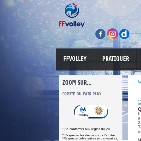
FFVOLLEY
PRATIQUER
ZOOM SUR...
Ac
INFORMATIONS CORONAVIRUS
COMITÉ DU FAIR PLAY
LUTTE CONT
<
0
Q
L
a
2
T
* Se conformer aux règles du jeu.
c
* Respecter les décisions de l’arbitre.
*Respecter adversaires et partenaires.
M