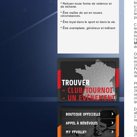
DOCUMENTS UTILES
t
* Refuser toute forme de violence et
SITUATION SANITAIRE
s
de tricherie.
COVID-19
2
* Être maître de soi en toutes
l
circonstances.
p
CLIQUEZ ICI
>
* Être loyal dans le sport et dans la vie.
C
* Être exemplaire, généreux et tolérant
l
d
l
l
M
d
O
l
e
1
F
A
4
TROUVER
P
e
- CLUB/TOURNOI
2
s
- UN EVÈNEMENT
c
q
D
a
BOUTIQUE OFFICIELLE
1
r
APPEL À BÉNÉVOLES
E
T
MY FFVOLLEY
2