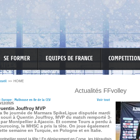
SE FORMER
EQUIPES DE FRANCE
COMPETITIO
cueil
>>
HOME
Actualités FFvolley
RE LES VIOLENCES
MA PETITE SPONSO
INFORMATIONS CORONAVIR
<
Europe : Mulhouse en 8e de la CEV
Voir tout
4/12/2025
uentin Jouffroy MVP
a 9e journée de Marmara SpikeLigue disputée mardi
 souri à Quentin Jouffroy, MVP du match remporté 3-
 par Montpellier à Ajaccio. Et comme Tours a perdu à
ourcoing, le MHSC a pris la tête. On joue également
ette semaine en Turquie, en Pologne et en Italie.
ontpellier prend la tête ! En déplacement en Corse, les Héraultais,