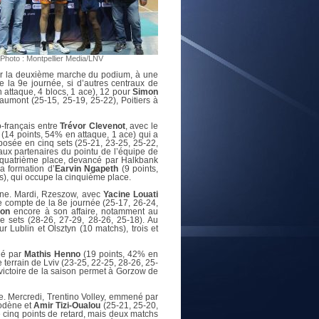
E
Photo : Montpellier Media/LNV
 sur la deuxième marche du podium, à une
 la 9e journée, si d’autres centraux de
 attaque, 4 blocs, 1 ace), 12 pour
Simon
aumont (25-15, 25-19, 25-22), Poitiers à
o-français entre
Trévor Clevenot
, avec le
r (14 points, 54% en attaque, 1 ace) qui a
mposée en cinq sets (25-21, 23-25, 25-22,
aux partenaires du pointu de l’équipe de
a quatrième place, devancé par Halkbank
a formation d’
Earvin Ngapeth
(9 points,
cs), qui occupe la cinquième place.
aine. Mardi, Rzeszow, avec
Yacine Louati
le compte de la 8e journée (25-17, 26-24,
ron
encore à son affaire, notamment au
e sets (28-26, 27-29, 28-26, 25-18). Au
 Lublin et Olsztyn (10 matchs), trois et
né par
Mathis Henno
(19 points, 42% en
 terrain de Lviv (23-25, 22-25, 28-26, 25-
victoire de la saison permet à Gorzow de
e. Mercredi, Trentino Volley, emmené par
Modène et
Amir Tizi-Oualou
(25-21, 25-20,
 cinq points de retard, mais deux matchs