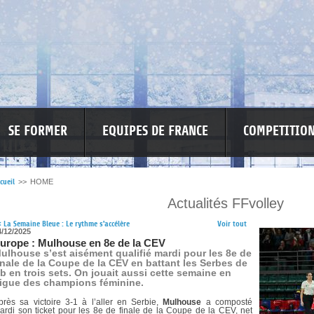
SE FORMER
EQUIPES DE FRANCE
COMPETITIO
cueil
>>
HOME
Actualités FFvolley
RE LES VIOLENCES
MA PETITE SPONSO
INFORMATIONS CORONAVIR
<
La Semaine Bleue : Le rythme s'accélère
Voir tout
4/12/2025
urope : Mulhouse en 8e de la CEV
ulhouse s’est aisément qualifié mardi pour les 8e de
inale de la Coupe de la CEV en battant les Serbes de
b en trois sets. On jouait aussi cette semaine en
igue des champions féminine.
près sa victoire 3-1 à l’aller en Serbie,
Mulhouse
a composté
ardi son ticket pour les 8e de finale de la Coupe de la CEV, net