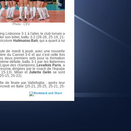
E
Photo : CEV
g Lisbonne 3-1 à l'aller, le club lorrain a
er son billet, battu 3-2 (28-26, 25-19, 21-
tricolore
Halimatou Bah
, qui a quant à lui
ute de mardi à jeudi, avec une nouvelle
ère du Cannet 3-0 et qui s’est cette fois
es deux premiers sets pour la formation
ème défaite, battu 3-1 par les Italiennes
en Ligue des champions,
Levallois Paris
, a
eszow, dirigées par le coach de l'équipe
 15-13). Milan et
Juliette Gelin
se sont
25-15, 25-22).
 16e de finale par Vallefoglia : après leur
rcredi en Italie (25-21, 20-25, 25-21, 25-