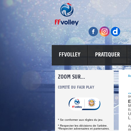
FFVOLLEY
PRATIQUER
ZOOM SUR...
Ac
INFORMATIONS CORONAVIRUS
COMITÉ DU FAIR PLAY
LUTTE CONT
<
0
E
M
f
U
L
* Se conformer aux règles du jeu.
* Respecter les décisions de l’arbitre.
A
*Respecter adversaires et partenaires.
m