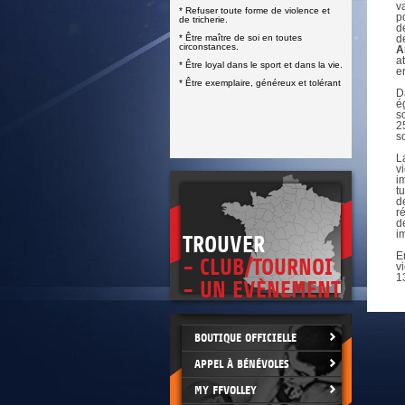
DOCUMENTS UTILES
v
* Refuser toute forme de violence et
SITUATION SANITAIRE
p
de tricherie.
COVID-19
d
* Être maître de soi en toutes
d
circonstances.
A
CLIQUEZ ICI
>
a
* Être loyal dans le sport et dans la vie.
e
* Être exemplaire, généreux et tolérant
D
é
s
2
s
L
v
i
t
d
r
d
i
TROUVER
E
- CLUB/TOURNOI
v
1
- UN EVÈNEMENT
BOUTIQUE OFFICIELLE
APPEL À BÉNÉVOLES
MY FFVOLLEY