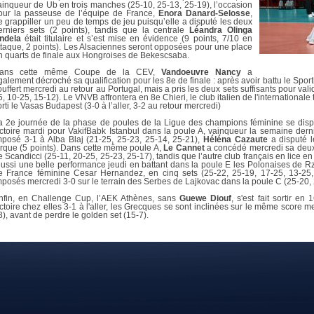
DOCUMENTS UTILES
ainqueur de Ub en trois manches (25-10, 25-13, 25-19), l’occasion
SITUATION SANITAIR
our la passeuse de l’équipe de France,
Enora Danard-Selosse
,
e grappiller un peu de temps de jeu puisqu’elle a disputé les deux
COVID-19
erniers sets (2 points), tandis que la centrale
Léandra Olinga
ndela
était titulaire et s’est mise en évidence (9 points, 7/10 en
CLIQUEZ ICI
>
ttaque, 2 points). Les Alsaciennes seront opposées pour une place
n quarts de finale aux Hongroises de Bekescsaba.
ans cette même Coupe de la CEV,
Vandoeuvre Nancy
a
galement décroché sa qualification pour les 8e de finale : après avoir battu le Sportin
ouffert mercredi au retour au Portugal, mais a pris les deux sets suffisants pour valid
5, 10-25, 15-12). Le VNVB affrontera en 8e Chieri, le club italien de l'internationale 
orti le Vasas Budapest (3-0 à l’aller, 3-2 au retour mercredi)
a 2e journée de la phase de poules de la Ligue des champions féminine se disp
ictoire mardi pour VakifBabk Istanbul dans la poule A, vainqueur la semaine derni
mposé 3-1 à Alba Blaj (21-25, 25-23, 25-14, 25-21),
Héléna Cazaute
a disputé l
urque (5 points). Dans cette même poule A,
Le Cannet
a concédé mercredi sa deuxi
e Scandicci (25-11, 20-25, 25-23, 25-17), tandis que l’autre club français en lice 
éussi une belle performance jeudi en battant dans la poule E les Polonaises de Rz
e France féminine Cesar Hernandez, en cinq sets (25-22, 25-19, 17-25, 13-25,
mposés mercredi 3-0 sur le terrain des Serbes de Lajkovac dans la poule C (25-20, 
nfin, en Challenge Cup, l’AEK Athènes, sans
Guewe Diouf
, s'est fait sortir en
ictoire chez elles 3-1 à l'aller, les Grecques se sont inclinées sur le même score me
3), avant de perdre le golden set (15-7).