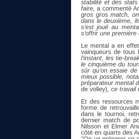
stabilité et des stat
faire,
a commenté Ar
gros gros match, on 
dans le deuxième, il
s’est joué au menta
s’offrir une première 
Le mental a en effet
vainqueurs de tous 
l’instant, les tie-br
le cinquième du tou
sûr qu’on essaie de 
mieux possible, not
préparateur mental 
de volley)
, ce travai
Et des ressources me
forme de retrouvaill
dans le tournoi, ret
dernier match de po
Nilsson et Elmer An
côté en quarts des 
"On va préparer ce 