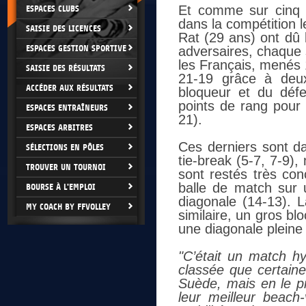
Et comme sur cinq d
ESPACES CLUBS
dans la compétition 
SAISIE DES LICENCES
Rat (29 ans) ont dû b
ESPACES GESTION SPORTIVE
adversaires, chaque 
les Français, menés 1
SAISIE DES RÉSULTATS
21-19 grâce à deux
ACCÉDER AUX RÉSULTATS
bloqueur et du déf
points de rang pour
ESPACES ENTRAÎNEURS
21).
ESPACES ARBITRES
Ces derniers sont da
SÉLECTIONS EN PÔLES
tie-break (5-7, 7-9),
TROUVER UN TOURNOI
sont restés très con
balle de match sur 
BOURSE À L'EMPLOI
diagonale (14-13). L
MY COACH BY FFVOLLEY
similaire, un gros bl
une diagonale pleine
"C’était un match h
classée que certain
Suède, mais en le pr
leur meilleur beach