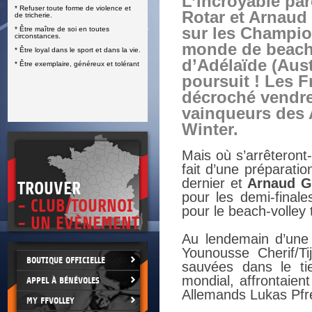
L’incroyable pa
* Refuser toute forme de violence et
E
Rotar et Arnaud
de tricherie.
sur les Champi
* Être maître de soi en toutes
circonstances.
monde de beach
* Être loyal dans le sport et dans la vie.
d’Adélaïde (Aust
* Être exemplaire, généreux et tolérant
poursuit ! Les F
décroché vendred
vainqueurs des 
Winter.
Mais où s’arrêteront-
fait d’une préparati
dernier et
Arnaud G
TROUVER
pour les demi-fina
- CLUB/TOURNOI
pour le beach-volley t
- UN EVÈNEMENT
Au lendemain d’une 
Younousse Cherif/T
BOUTIQUE OFFICIELLE
sauvées dans le ti
mondial, affrontaien
APPEL À BÉNÉVOLES
Allemands Lukas Pfre
MY FFVOLLEY