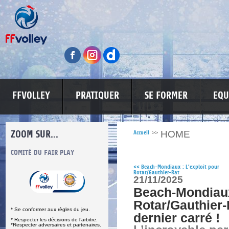
FFVOLLEY
PRATIQUER
SE FORMER
EQU
ZOOM SUR...
HOME
Accueil
>>
S
COMITÉ DU FAIR PLAY
LUTTE CONTRE LES VIOLENCES
MA PETITE
<<
Beach-Mondiaux : L’exploit pour
Rotar/Gauthier-Rat
21/11/2025
Beach-Mondiau
Rotar/Gauthier-
* Se conformer aux règles du jeu.
dernier carré !
* Respecter les décisions de l’arbitre.
*Respecter adversaires et partenaires.