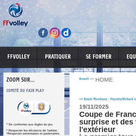
FFVOLLEY
PRATIQUER
SE FORMER
EQU
ZOOM SUR...
HOME
Accueil
>>
S
COMITÉ DU FAIR PLAY
LUTTE CONTRE LES VIOLENCES
MA PETITE
<<
Beach-Mondiaux : Placette/Richard si
19/11/2025
Coupe de Franc
surprise et des 
* Se conformer aux règles du jeu.
l'extérieur
* Respecter les décisions de l’arbitre.
*Respecter adversaires et partenaires.