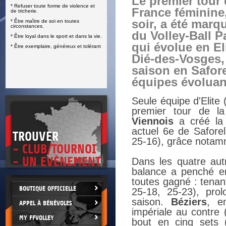
Le premier tour
* Refuser toute forme de violence et
E
France féminine
de tricherie.
soir, a été marqu
* Être maître de soi en toutes
circonstances.
du Volley-Ball P
* Être loyal dans le sport et dans la vie.
qui évolue en Eli
* Être exemplaire, généreux et tolérant
Dié-des-Vosges,
saison en Safore
équipes évoluant
Seule équipe d'Elite
premier tour de l
Viennois
a créé la 
actuel 6e de Safore
TROUVER
25-16), grâce notam
- CLUB/TOURNOI
- UN EVÈNEMENT
Dans les quatre aut
balance a penché en 
toutes gagné : tenant
BOUTIQUE OFFICIELLE
25-18, 25-23), prol
saison.
Béziers
, e
APPEL À BÉNÉVOLES
impériale au contre 
MY FFVOLLEY
bout en cinq sets 