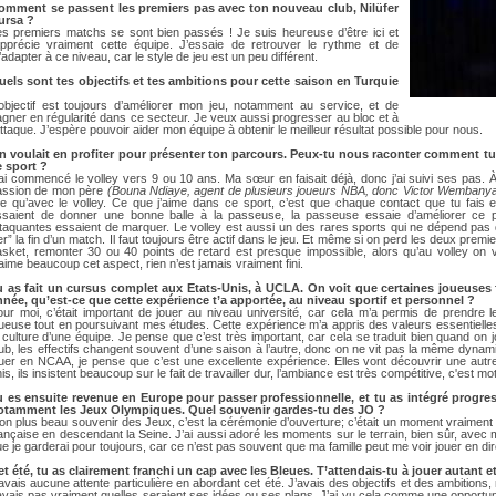
DOCUMENTS UTILES
omment se passent les premiers pas avec ton nouveau club, Nilüfer
SITUATION SANITAIR
ursa ?
es premiers matchs se sont bien passés ! Je suis heureuse d’être ici et
COVID-19
’apprécie vraiment cette équipe. J’essaie de retrouver le rythme et de
adapter à ce niveau, car le style de jeu est un peu différent.
CLIQUEZ ICI
>
uels sont tes objectifs et tes ambitions pour cette saison en Turquie
'objectif est toujours d’améliorer mon jeu, notamment au service, et de
gner en régularité dans ce secteur. Je veux aussi progresser au bloc et à
attaque. J’espère pouvoir aider mon équipe à obtenir le meilleur résultat possible pour nous.
n voulait en profiter pour présenter ton parcours. Peux-tu nous raconter comment tu es
e sport ?
ai commencé le volley vers 9 ou 10 ans. Ma sœur en faisait déjà, donc j’ai suivi ses pas. À 
assion de mon père
(Bouna Ndiaye, agent de plusieurs joueurs NBA, donc Victor Wembanya
oie qu’avec le volley. Ce que j’aime dans ce sport, c’est que chaque contact que tu fais 
ssaient de donner une bonne balle à la passeuse, la passeuse essaie d’améliorer ce pr
ttaquantes essaient de marquer. Le volley est aussi un des rares sports qui ne dépend pas
ler” la fin d’un match. Il faut toujours être actif dans le jeu. Et même si on perd les deux prem
asket, remonter 30 ou 40 points de retard est presque impossible, alors qu’au volley on 
aime beaucoup cet aspect, rien n’est jamais vraiment fini.
u as fait un cursus complet aux Etats-Unis, à UCLA. On voit que certaines joueuses f
nnée, qu’est-ce que cette expérience t’a apportée, au niveau sportif et personnel ?
our moi, c’était important de jouer au niveau université, car cela m’a permis de prendr
ueuse tout en poursuivant mes études. Cette expérience m’a appris des valeurs essentielles
 culture d’une équipe. Je pense que c’est très important, car cela se traduit bien quand on 
ub, les effectifs changent souvent d’une saison à l’autre, donc on ne vit pas la même dynam
uer en NCAA, je pense que c’est une excellente expérience. Elles vont découvrir une autre
is, ils insistent beaucoup sur le fait de travailler dur, l’ambiance est très compétitive, c'est 
u es ensuite revenue en Europe pour passer professionnelle, et tu as intégré progre
otamment les Jeux Olympiques. Quel souvenir gardes-tu des JO ?
n plus beau souvenir des Jeux, c’est la cérémonie d’ouverture; c’était un moment vraiment s
ançaise en descendant la Seine. J’ai aussi adoré les moments sur le terrain, bien sûr, avec 
e je garderai pour toujours, car ce n’est pas souvent que ma famille peut me voir jouer en dir
et été, tu as clairement franchi un cap avec les Bleues. T’attendais-tu à jouer autant et
avais aucune attente particulière en abordant cet été. J’avais des objectifs et des ambitions
vais pas vraiment quelles seraient ses idées ou ses plans. J’ai vu cela comme une opportun