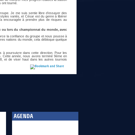
 ont tourné.
oupe. Je me suis sentie libre d’essayer des
styles variés, et César est du genre à libérer
 m’a encouragée à prendre plus de risques au
NL) ou lors du championnat du monde, avec
force la confiance du groupe et nous pousse à
eures nations du monde, cela débloque quelque
s à poursuivre dans cette direction. Pour les
ns. Cette année, nous avons terminé 9ème en
 8, et de viser haut dans les autres tournois
AGENDA