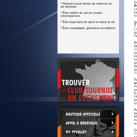
DOCUMENTS UTILES
C
* Refuser toute forme de violence et
SITUATION SANITAIRE
B
de tricherie.
L
COVID-19
j
* Être maître de soi en toutes
m’
circonstances.
CLIQUEZ ICI
>
* Être loyal dans le sport et dans la vie.
Q
?
* Être exemplaire, généreux et tolérant
L
ga
l’
O
c
J’
p
j
e
a
fi
b
J’
T
TROUVER
a
P
- CLUB/TOURNOI
jo
la
- UN EVÈNEMENT
cl
jo
un
T
n
BOUTIQUE OFFICIELLE
Mo
fr
APPEL À BÉNÉVOLES
qu
C
MY FFVOLLEY
J’
sa