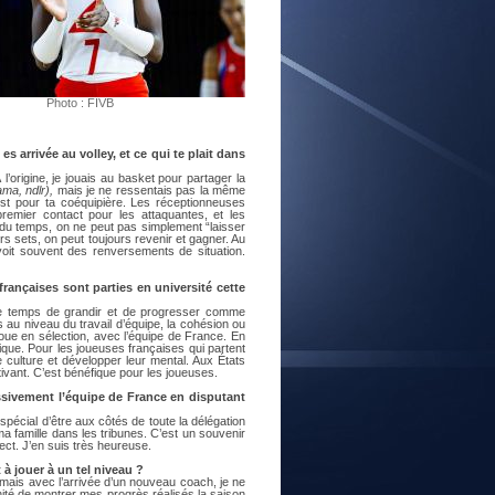
E
Photo : FIVB
 arrivée au volley, et ce qui te plait dans
l’origine, je jouais au basket pour partager la
ma, ndlr),
mais je ne ressentais pas la même
est pour ta coéquipière. Les réceptionneuses
emier contact pour les attaquantes, et les
 du temps, on ne peut pas simplement “laisser
iers sets, on peut toujours revenir et gagner. Au
voit souvent des renversements de situation.
rançaises sont parties en université cette
e le temps de grandir et de progresser comme
 au niveau du travail d’équipe, la cohésion ou
joue en sélection, avec l’équipe de France. En
ique. Pour les joueuses françaises qui partent
 culture et développer leur mental. Aux États
motivant. C’est bénéfique pour les joueuses.
ssivement l’équipe de France en disputant
pécial d’être aux côtés de toute la délégation
ma famille dans les tribunes. C’est un souvenir
ect. J’en suis très heureuse.
 à jouer à un tel niveau ?
, mais avec l’arrivée d’un nouveau coach, je ne
ité de montrer mes progrès réalisés la saison