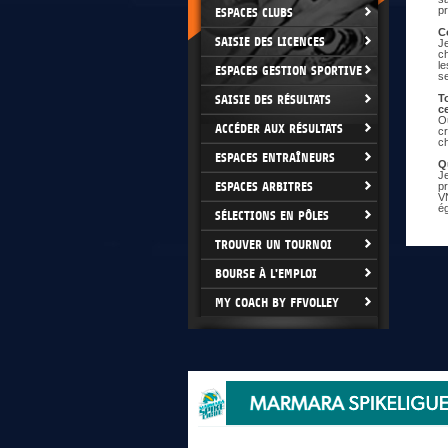
p
ESPACES CLUBS
C
SAISIE DES LICENCES
J
ch
l
ESPACES GESTION SPORTIVE
se
SAISIE DES RÉSULTATS
T
c
Ou
ACCÉDER AUX RÉSULTATS
cr
c
ESPACES ENTRAÎNEURS
Q
Je
ESPACES ARBITRES
p
V
é
SÉLECTIONS EN PÔLES
TROUVER UN TOURNOI
BOURSE À L'EMPLOI
MY COACH BY FFVOLLEY