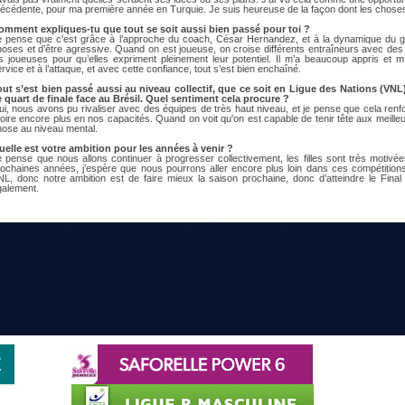
récédente, pour ma première année en Turquie. Je suis heureuse de la façon dont les choses
omment expliques-tu que tout se soit aussi bien passé pour toi ?
e pense que c'est grâce à l’approche du coach, César Hernandez, et à la dynamique du gr
oses et d’être agressive. Quand on est joueuse, on croise différents entraîneurs avec des 
es joueuses pour qu’elles expriment pleinement leur potentiel. Il m’a beaucoup appris et
rvice et à l’attaque, et avec cette confiance, tout s’est bien enchaîné.
out s’est bien passé aussi au niveau collectif, que ce soit en Ligue des Nations (V
e quart de finale face au Brésil. Quel sentiment cela procure ?
i, nous avons pu rivaliser avec des équipes de très haut niveau, et je pense que cela ren
oire encore plus en nos capacités. Quand on voit qu'on est capable de tenir tête aux meill
hose au niveau mental.
uelle est votre ambition pour les années à venir ?
 pense que nous allons continuer à progresser collectivement, les filles sont très motivée
rochaines années, j’espère que nous pourrons aller encore plus loin dans ces compétitio
NL, donc notre ambition est de faire mieux la saison prochaine, donc d’atteindre le Final
galement.