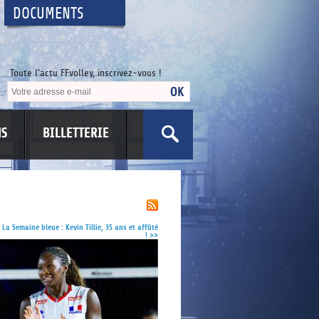
DOCUMENTS
Toute l'actu FFvolley, inscrivez-vous !
NS
BILLETTERIE
US
La Semaine bleue : Kevin Tillie, 35 ans et affûté
!
>>