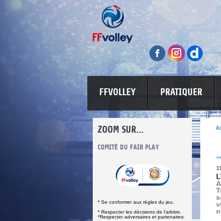
FFVOLLEY
PRATIQUER
ZOOM SUR...
Ac
INFORMATIONS CORONAVIRUS
COMITÉ DU FAIR PLAY
LUTTE CONT
<
3
L
A
T
s
* Se conformer aux règles du jeu.
v
n
* Respecter les décisions de l’arbitre.
*Respecter adversaires et partenaires.