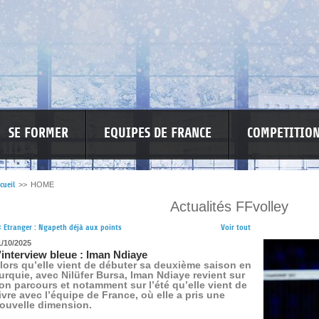
SE FORMER
EQUIPES DE FRANCE
COMPETITIO
cueil
>>
HOME
Actualités FFvolley
RE LES VIOLENCES
MA PETITE SPONSO
INFORMATIONS CORONAVIR
<
Etranger : Ngapeth déjà aux points
Voir tout
1/10/2025
’interview bleue : Iman Ndiaye
lors qu’elle vient de débuter sa deuxième saison en
urquie, avec Nilüfer Bursa, Iman Ndiaye revient sur
on parcours et notamment sur l’été qu’elle vient de
ivre avec l’équipe de France, où elle a pris une
ouvelle dimension.