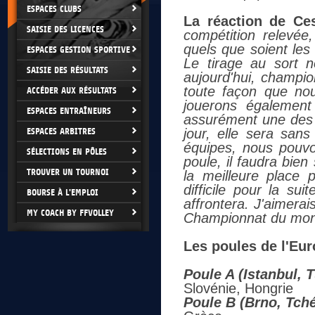
ESPACES CLUBS
La réaction de Ce
SAISIE DES LICENCES
compétition relevée
quels que soient les 
ESPACES GESTION SPORTIVE
Le tirage au sort n
SAISIE DES RÉSULTATS
aujourd'hui, champi
toute façon que nou
ACCÉDER AUX RÉSULTATS
jouerons également
ESPACES ENTRAÎNEURS
assurément une des 
ESPACES ARBITRES
jour, elle sera sans
équipes, nous pouvo
SÉLECTIONS EN PÔLES
poule, il faudra bien 
TROUVER UN TOURNOI
la meilleure place 
difficile pour la s
BOURSE À L'EMPLOI
affrontera. J'aimerai
MY COACH BY FFVOLLEY
Championnat du monde
Les poules de l'Eur
Poule A (Istanbul, 
Slovénie, Hongrie
Poule B (Brno, Tch