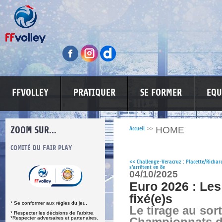
FFVOLLEY
PRATIQUER
SE FORMER
EQU
ZOOM SUR...
HOME
Accueil
>>
S
COMITÉ DU FAIR PLAY
LUTTE CONTRE LES VIOLENCES
MA PETITE
<<
Challenge-Veracruz : Placette/Richar
s'arrêtent en 8e
04/10/2025
Euro 2026 : Les
fixé(e)s
* Se conformer aux règles du jeu.
Le tirage au sor
* Respecter les décisions de l’arbitre.
*Respecter adversaires et partenaires.