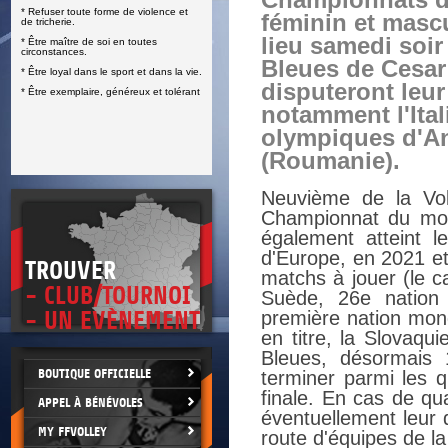
Championnats d
* Refuser toute forme de violence et
E
féminin et masc
de tricherie.
lieu samedi soir
* Être maître de soi en toutes
circonstances.
Bleues de Cesa
* Être loyal dans le sport et dans la vie.
disputeront leu
* Être exemplaire, généreux et tolérant
notamment l'Ita
olympiques d'An
(Roumanie).
Neuvième de la Voll
Championnat du mon
également atteint 
d'Europe, en 2021 et
TROUVER
matchs à jouer (le ca
- CLUB/TOURNOI
Suède, 26e nation 
- UN EVÈNEMENT
première nation mo
en titre, la Slovaqu
Bleues, désormais 
BOUTIQUE OFFICIELLE
terminer parmi les q
finale. En cas de qual
APPEL À BÉNÉVOLES
éventuellement leur q
MY FFVOLLEY
route d'équipes de la