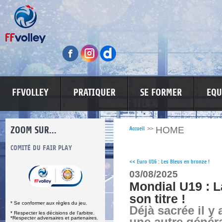
FFVOLLEY
PRATIQUER
SE FORMER
EQU
ZOOM SUR...
HOME
Accueil
>>
S
COMITÉ DU FAIR PLAY
LUTTE CONTRE LES VIOLENCES
MA PETITE
<<
Euro U16 : Les Bleus en bronze !
03/08/2025
Mondial U19 : 
son titre !
* Se conformer aux règles du jeu.
Déjà sacrée il y
* Respecter les décisions de l’arbitre.
*Respecter adversaires et partenaires.