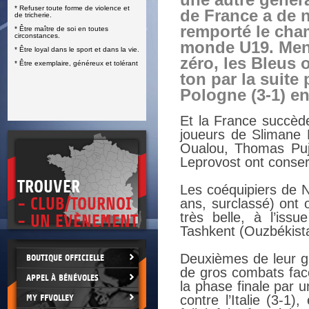
une autre généra
* Refuser toute forme de violence et
E
de France a de 
de tricherie.
remporté le cha
* Être maître de soi en toutes
circonstances.
monde U19. Men
* Être loyal dans le sport et dans la vie.
zéro, les Bleus 
* Être exemplaire, généreux et tolérant
ton par la suite
Pologne (3-1) en 
Et la France succède
joueurs de Slimane 
Oualou, Thomas Puj
Leprovost ont conse
TROUVER
Les coéquipiers de No
- CLUB/TOURNOI
ans, surclassé) ont o
très belle, à l’iss
- UN EVÈNEMENT
Tashkent (Ouzbékist
Deuxièmes de leur gr
BOUTIQUE OFFICIELLE
de gros combats face
APPEL À BÉNÉVOLES
la phase finale par u
MY FFVOLLEY
contre l’Italie (3-1)