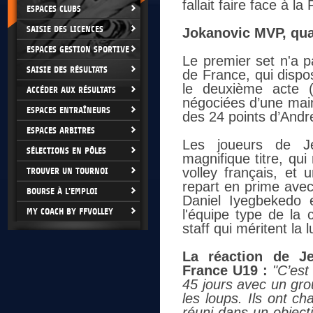
fallait faire face à la
ESPACES CLUBS
SAISIE DES LICENCES
Jokanovic MVP, qua
ESPACES GESTION SPORTIVE
Le premier set n'a p
SAISIE DES RÉSULTATS
de France, qui dispo
le deuxième acte 
ACCÉDER AUX RÉSULTATS
négociées d’une main
ESPACES ENTRAÎNEURS
des 24 points d’Andr
ESPACES ARBITRES
Les joueurs de J
SÉLECTIONS EN PÔLES
magnifique titre, qui
volley français, et
TROUVER UN TOURNOI
repart en prime avec
BOURSE À L'EMPLOI
Daniel Iyegbekedo 
MY COACH BY FFVOLLEY
l'équipe type de la 
staff qui méritent la
La réaction de Je
France U19 :
"C’est
45 jours avec un gro
les loups. Ils ont ch
réuni dans un object