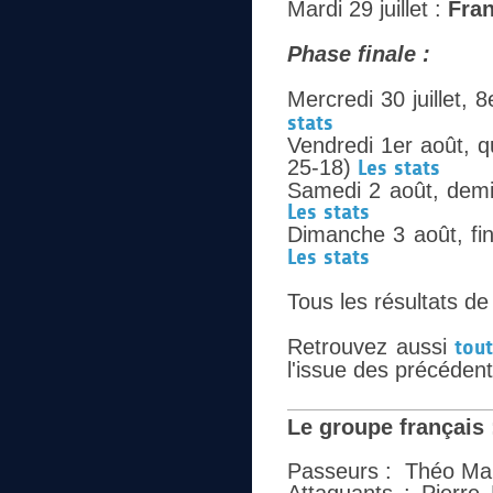
Mardi 29 juillet :
Fra
Phase finale :
Mercredi 30 juillet, 
stats
Vendredi 1er août, q
25-18)
Les stats
Samedi 2 août, demi
Les stats
Dimanche 3 août, fi
Les stats
Tous les résultats de
Retrouvez aussi
tou
l'issue des précéden
Le groupe français 
Passeurs : Théo Mar