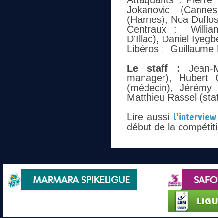
Attaquants : Pierre 
Jokanovic (Cannes
(Harnes), Noa Duflos
Centraux : William
D'Illac), Daniel Iyeg
Libéros : Guillaume 
Le staff :
Jean-Ma
manager), Hubert C
(médecin), Jérémy T
Matthieu Rassel (stat
Lire aussi
l'intervie
début de la compétit