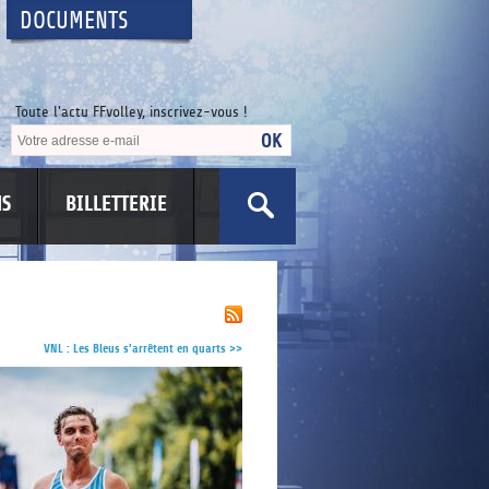
DOCUMENTS
Toute l'actu FFvolley, inscrivez-vous !
NS
BILLETTERIE
US
VNL : Les Bleus s’arrêtent en quarts
>>