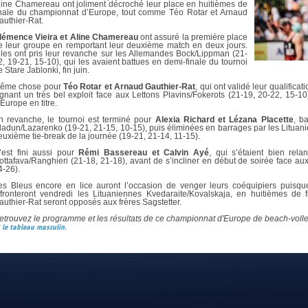
DOCUMENTS UTILES
line Chamereau ont joliment décroché leur place en huitièmes de
SITUATION SANITAIR
inale du championnat d’Europe, tout comme Téo Rotar et Arnaud
authier-Rat.
COVID-19
lémence Vieira et Aline Chamereau
ont assuré la première place
CLIQUEZ ICI
>
e leur groupe en remportant leur deuxième match en deux jours.
lles ont pris leur revanche sur les Allemandes Bock/Lippman (21-
2, 19-21, 15-10), qui les avaient battues en demi-finale du tournoi
 Stare Jablonki, fin juin.
ême chose pour
Téo Rotar et Arnaud Gauthier-Rat
, qui ont validé leur qualifica
ignant un très bel exploit face aux Lettons Plavins/Fokerots (21-19, 20-22, 15-1
’Europe en titre.
n revanche, le tournoi est terminé pour
Alexia Richard et Lézana Placette
, b
ladun/Lazarenko (19-21, 21-15, 10-15), puis éliminées en barrages par les Lituan
euxième tie-break de la journée (19-21, 21-14, 11-15).
’est fini aussi pour
Rémi Bassereau et Calvin Ayé
, qui s’étaient bien rela
ottafava/Ranghieri (21-18, 21-18), avant de s’incliner en début de soirée face au
4-26).
es Bleus encore en lice auront l’occasion de venger leurs coéquipiers puisq
ffronteront vendredi les Lituaniennes Kvedaraite/Kovalskaja, en huitièmes de 
authier-Rat seront opposés aux frères Sagstetter.
etrouvez le programme et les résultats de ce championnat d'Europe de beach-volley 
t
le tableau masculin.