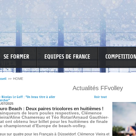
SE FORMER
EQUIPES DE FRANCE
COMPETITIO
cueil
>>
HOME
Actualités FFvolley
RE LES VIOLENCES
MA PETITE SPONSO
INFORMATIONS CORONAVIR
<
Nicolas Le Goff : “Un beau titre à aller
Voir tout
ercher”
1/07/2025
uro Beach : Deux paires tricolores en huitièmes !
ainqueurs de leurs poules respectives, Clémence
ieira/Aline Chamereau et Téo Rotar/Arnaud Gauthier-
at ont obtenu leur billet pour les huitièmes de finale
u championnat d’Europe de beach-volley.
eux sur quatre pour les Français à Düsseldorf. Clémence Vieira et