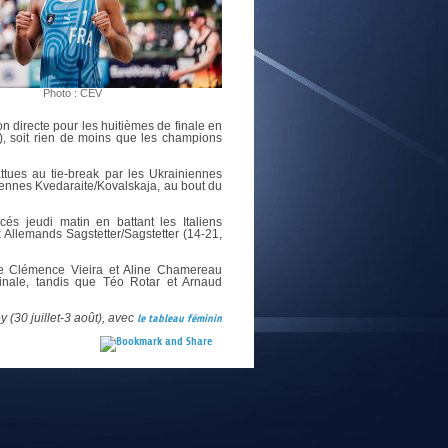
E
Photo : CEV
tion directe pour les huitièmes de finale en
0), soit rien de moins que les champions
attues au tie-break par les Ukrainiennes
iennes Kvedaraite/Kovalskaja, au bout du
ncés jeudi matin en battant les Italiens
x Allemands Sagstetter/Sagstetter (14-21,
ue Clémence Vieira et Aline Chamereau
finale, tandis que Téo Rotar et Arnaud
(30 juillet-3 août), avec
le tableau féminin