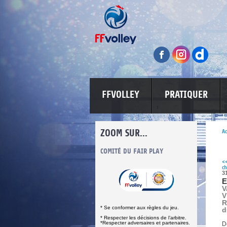
FFVOLLEY
PRATIQUER
ZOOM SUR...
Ac
INFORMATIONS CORONAVIRUS
COMITÉ DU FAIR PLAY
LUTTE CONT
<
ch
3
E
V
V
R
* Se conformer aux règles du jeu.
d
* Respecter les décisions de l’arbitre.
*Respecter adversaires et partenaires.
D