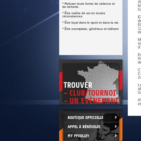
DOCUMENTS UTILES
A
* Refuser toute forme de violence et
SITUATION SANITAIRE
f
de tricherie.
G
COVID-19
* Être maître de soi en toutes
circonstances.
C
CLIQUEZ ICI
>
d
* Être loyal dans le sport et dans la vie.
E
1
* Être exemplaire, généreux et tolérant
de
M
s
d
E
H
d
C
C
2
TROUVER
L
a
- CLUB/TOURNOI
G
- UN EVÈNEMENT
R
e
BOUTIQUE OFFICIELLE
APPEL À BÉNÉVOLES
MY FFVOLLEY