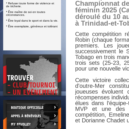
Championnat de 
* Refuser toute forme de violence et
E
de tricherie.
féminin 2025 (Ca
* Être maître de soi en toutes
déroulé du 10 au
circonstances.
* Être loyal dans le sport et dans la vie.
à Trinidad-et-To
* Être exemplaire, généreux et tolérant
Cette compétition 
Robin (chaque format
premiers. Les joue
successivement le S
Tobago en trois manc
trois sets (25-23, 2
pour une nouvelle vic
TROUVER
Cette victoire coll
- CLUB/TOURNOI
d'outre-Mer constit
- UN EVÈNEMENT
joueuses évoluent 
récompenses individue
élues dans l’équipe
BOUTIQUE OFFICIELLE
MVP et une des de
compétition, Emeline
APPEL À BÉNÉVOLES
et Dorianne Chadet u
MY FFVOLLEY