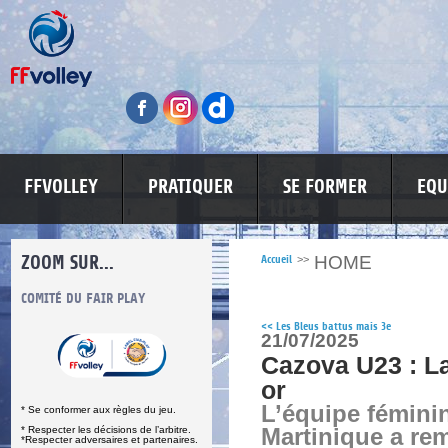
FFVOLLEY
PRATIQUER
SE FORMER
EQU
ZOOM SUR...
HOME
Accueil
>>
S
COMITÉ DU FAIR PLAY
LUTTE CONTRE LES VIOLENCES
MA PETITE
<<
Les Bleus battus mais 3e
21/07/2025
Cazova U23 : La
or
L’équipe féminin
* Se conformer aux règles du jeu.
* Respecter les décisions de l’arbitre.
Martinique a rem
*Respecter adversaires et partenaires.