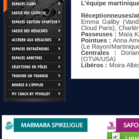
L’équipe martiniqua
ESPACES CLUBS
SAISIE DES LICENCES
Réceptionneuses/at
Emma Galiby (Vando
ESPACES GESTION SPORTIVE
Cloud Paris), Charlè
SAISIE DES RÉSULTATS
Passeuses :
Maïa Ka
Pointues :
Anna Amor
ACCÉDER AUX RÉSULTATS
(Le Rayon/Martiniqu
ESPACES ENTRAÎNEURS
Centrales :
Dorian
ESPACES ARBITRES
(OTVA/USA)
Libéros :
Moira Albic
SÉLECTIONS EN PÔLES
TROUVER UN TOURNOI
BOURSE À L'EMPLOI
MY COACH BY FFVOLLEY