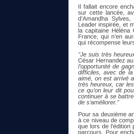
Il fallait encore enc
sur cette lancée, a
d’Amandha Sylves, e
Leader inspirée, et 
la capitaine Héléna 
France, qui n’en au
qui récompense leurs e
"Je suis très heureux
César Hernandez au
l’opportunité de gag
difficiles, avec de l
aimé, on est arrivé a
très heureux, car le
ce qu’on leur dit po
continuer à se battr
de s’améliorer."
Pour sa deuxième an
à ce niveau de compé
que lors de l’éditi
parcours. Pour encha