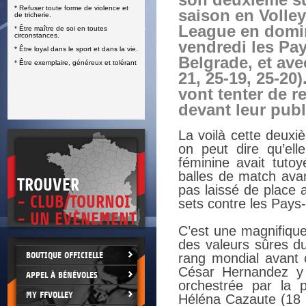
son deuxième su
iolence et
S
saison en Volley
League en domi
tes
vendredi les Pay
t dans la vie.
Belgrade, et ave
 et tolérant
21, 25-19, 25-20
vont tenter de r
devant leur publ
La voilà cette deuxi
on peut dire qu’ell
féminine avait tuto
balles de match avan
TROUVER
pas laissé de place
- CLUB/TOURNOI
sets contre les Pays
- UN EVÈNEMENT
C’est une magnifique
des valeurs sûres du
BOUTIQUE OFFICIELLE
rang mondial avant 
César Hernandez y 
APPEL À BÉNÉVOLES
orchestrée par la 
MY FFVOLLEY
Héléna Cazaute (18 