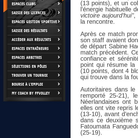
(13 points), et un co
ESPACES CLUBS
l’énergie habituelle d
SAISIE DES LICENCES
victoire aujourd’hui"
,
la rencontre.
ESPACES GESTION SPORTIVE
SAISIE DES RÉSULTATS
Après ce match prome
son staff avaient don
ACCÉDER AUX RÉSULTATS
de départ Sabine Hae
ESPACES ENTRAÎNEURS
match précédent. Ce
ESPACES ARBITRES
confiance et sérénit
point qui résume l
SÉLECTIONS EN PÔLES
(10 points, dont 4 bl
TROUVER UN TOURNOI
qui trouve dans la fo
BOURSE À L'EMPLOI
Autoritaires dans l
MY COACH BY FFVOLLEY
remporté 25-21), l
Néerlandaises ont 
elles ont vite repri
(13-10), avant d’enc
dans ce deuxième se
Fatoumata Fanguedou
(25-19).