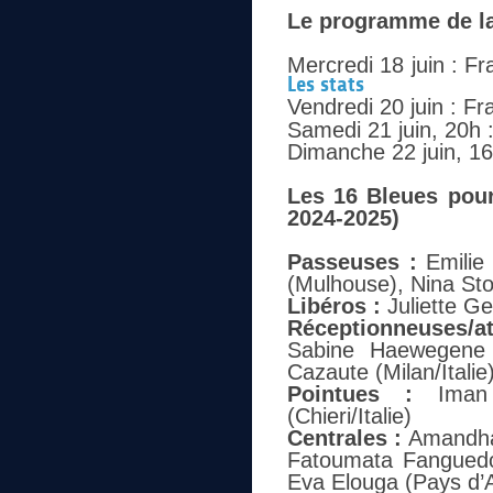
Le programme de la
Mercredi 18 juin : F
Les stats
Vendredi 20 juin : F
Samedi 21 juin, 20h 
Dimanche 22 juin, 1
Les 16 Bleues pour
2024-2025)
Passeuses :
Emilie 
(Mulhouse), Nina Stoj
Libéros :
Juliette Ge
Réceptionneuses/a
Sabine Haewegene 
Cazaute (Milan/Italie
Pointues :
Iman N
(Chieri/Italie)
Centrales :
Amandha S
Fatoumata Fanguedo
Eva Elouga (Pays d’A