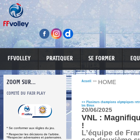
FFVOLLEY
PRATIQUER
SE FORMER
EQU
ZOOM SUR...
HOME
Accueil
>>
LUTTE CONTRE LES VIOLENCES
MA PETITE SPONSO
INFO
<<
Plusieurs champions olympiques ret
les Bleus
20/06/2025
VNL : Magnifiq
!
du jeu.
L’équipe de Fra
 l’arbitre.
partenaires.