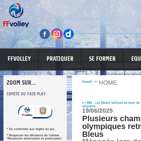
FFVOLLEY
PRATIQUER
SE FORMER
EQU
ZOOM SUR...
HOME
Accueil
>>
S
COMITÉ DU FAIR PLAY
LUTTE CONTRE LES VIOLENCES
MA PETITE
<<
VNL : Les Bleues battues au bout du
suspense
19/06/2025
Plusieurs cham
olympiques retr
* Se conformer aux règles du jeu.
Bleus
* Respecter les décisions de l’arbitre.
*Respecter adversaires et partenaires.