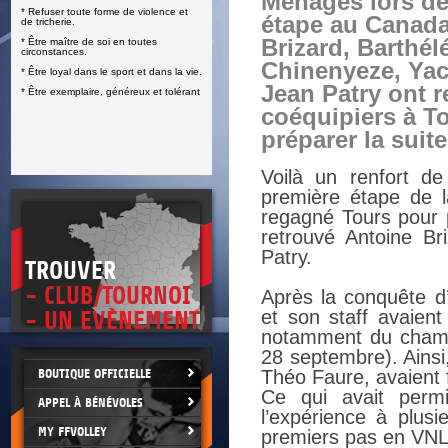
Ménagés lors de
* Refuser toute forme de violence et
E
étape au Canada
de tricherie.
Brizard, Barthé
* Être maître de soi en toutes
circonstances.
Chinenyeze, Yac
* Être loyal dans le sport et dans la vie.
Jean Patry ont r
* Être exemplaire, généreux et tolérant
coéquipiers à T
préparer la suit
Voilà un renfort d
première étape de l
regagné Tours pour p
retrouvé Antoine Br
Patry.
TROUVER
- CLUB/TOURNOI
Après la conquête d’
et son staff avaient
- UN EVÈNEMENT
notamment du champi
28 septembre). Ainsi
BOUTIQUE OFFICIELLE
Théo Faure, avaient 
Ce qui avait permi
APPEL À BÉNÉVOLES
l’expérience à plusi
MY FFVOLLEY
premiers pas en VNL