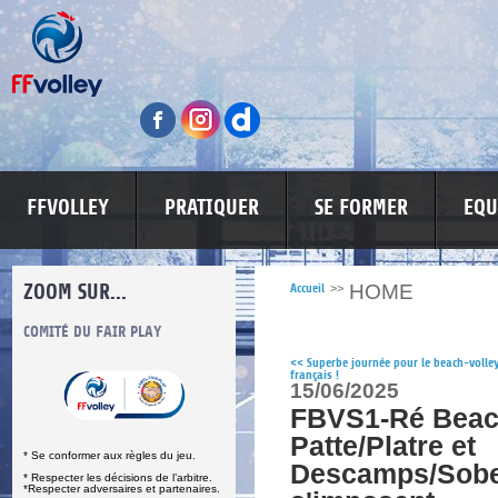
FFVOLLEY
PRATIQUER
SE FORMER
EQU
ZOOM SUR...
HOME
Accueil
>>
S
COMITÉ DU FAIR PLAY
LUTTE CONTRE LES VIOLENCES
MA PETITE
<<
Superbe journée pour le beach-volle
français !
15/06/2025
FBVS1-Ré Beac
Patte/Platre et
* Se conformer aux règles du jeu.
Descamps/Sobe
* Respecter les décisions de l’arbitre.
*Respecter adversaires et partenaires.