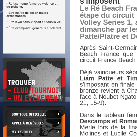
s'imposent
* Refuser toute forme de violence et
E
Le Ré Beach Fra
de tricherie.
* Être maître de soi en toutes
étape du circui
circonstances.
Volley Series 1,
* Être loyal dans le sport et dans la vie.
dimanche par le
* Être exemplaire, généreux et tolérant
Patte/Platre et
Après Saint-Germain
Beach France que s
circuit France Beach 
Déjà vainqueurs sép
Liam Patte et Tim
TROUVER
s'imposant en finale
- CLUB/TOURNOI
bronze revient à Cha
face à Noubet Ngatou
- UN EVÈNEMENT
21, 15-9).
Dans le tableau fémi
BOUTIQUE OFFICIELLE
Descamps et Roma
APPEL À BÉNÉVOLES
Merle lors de la fi
MY FFVOLLEY
Molinos et Lucile Co