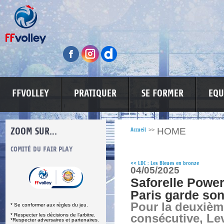
FFVOLLEY
PRATIQUER
SE FORMER
EQU
ZOOM SUR...
HOME
Accueil
>>
S
COMITÉ DU FAIR PLAY
LUTTE CONTRE LES VIOLENCES
MA PETITE
<<
LDC : Les Bleues en bronze
04/05/2025
Saforelle Power 
Paris garde son 
Pour la deuxiè
* Se conformer aux règles du jeu.
* Respecter les décisions de l’arbitre.
consécutive, Lev
*Respecter adversaires et partenaires.