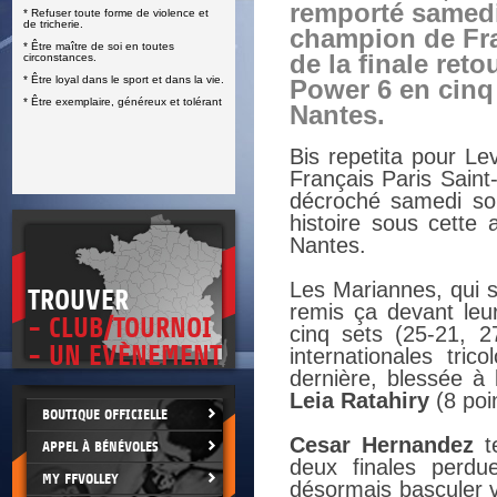
remporté samedi 
* Refuser toute forme de violence et
E
de tricherie.
champion de Fr
* Être maître de soi en toutes
de la finale reto
circonstances.
* Être loyal dans le sport et dans la vie.
Power 6 en cinq
* Être exemplaire, généreux et tolérant
Nantes.
Bis repetita pour L
Français Paris Saint-
décroché samedi so
histoire sous cette 
Nantes.
Les Mariannes, qui s
TROUVER
remis ça devant leu
- CLUB/TOURNOI
cinq sets (25-21, 2
- UN EVÈNEMENT
internationales tric
dernière, blessée à 
Leia Ratahiry
(8 poi
BOUTIQUE OFFICIELLE
Cesar Hernandez
te
APPEL À BÉNÉVOLES
deux finales perdu
MY FFVOLLEY
désormais basculer v