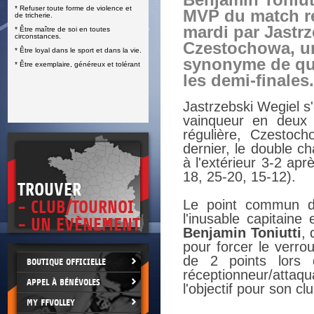
Benjamin Toniutt
* Refuser toute forme de violence et
E
MVP du match r
de tricherie.
mardi par Jastrz
* Être maître de soi en toutes
circonstances.
Czestochowa, un
* Être loyal dans le sport et dans la vie.
synonyme de qua
* Être exemplaire, généreux et tolérant
les demi-finales.
Jastrzebski Wegiel s'
vainqueur en deux 
régulière, Czestoc
dernier, le double c
à l'extérieur 3-2 ap
18, 25-20, 15-12).
TROUVER
Le point commun d
- CLUB/TOURNOI
l'inusable capitaine
- UN EVÈNEMENT
Benjamin Toniutti
, 
pour forcer le verro
de 2 points lors 
BOUTIQUE OFFICIELLE
réceptionneur/attaq
APPEL À BÉNÉVOLES
l'objectif pour son cl
MY FFVOLLEY