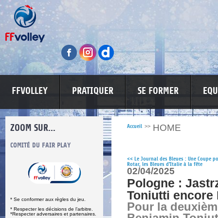
FFVOLLEY
PRATIQUER
SE FORMER
EQU
ZOOM SUR...
HOME
Accueil
>>
S
COMITÉ DU FAIR PLAY
LUTTE CONTRE LES VIOLENCES
MA PETITE
<<
Le Journal des Bleues : Une Coupe p
Rotar, les Bleues d'Italie à la fête
02/04/2025
Pologne : Jastr
Toniutti encor
* Se conformer aux règles du jeu.
Pour la deuxième
* Respecter les décisions de l’arbitre.
*Respecter adversaires et partenaires.