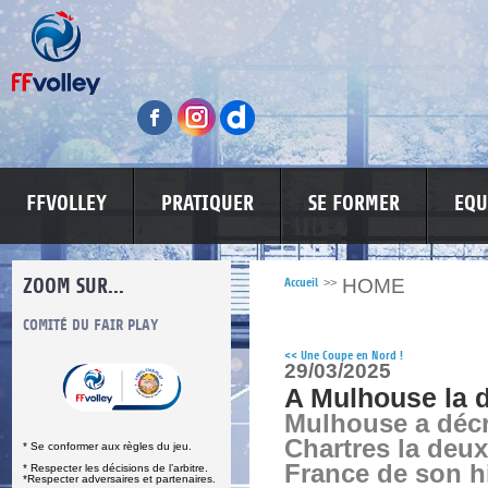
FFVOLLEY
PRATIQUER
SE FORMER
EQU
ZOOM SUR...
HOME
Accueil
>>
S
COMITÉ DU FAIR PLAY
LUTTE CONTRE LES VIOLENCES
MA PETITE
<<
Une Coupe en Nord !
29/03/2025
A Mulhouse la 
Mulhouse a déc
Chartres la deu
* Se conformer aux règles du jeu.
France de son hi
* Respecter les décisions de l’arbitre.
*Respecter adversaires et partenaires.