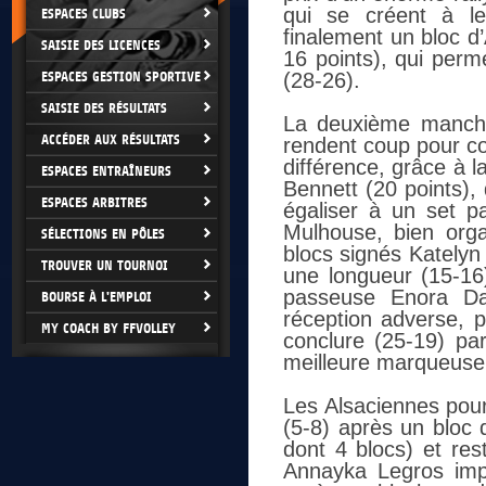
qui se créent à le
ESPACES CLUBS
finalement un bloc d
SAISIE DES LICENCES
16 points), qui perm
ESPACES GESTION SPORTIVE
(28-26).
SAISIE DES RÉSULTATS
La deuxième manche
ACCÉDER AUX RÉSULTATS
rendent coup pour cou
différence, grâce à l
ESPACES ENTRAÎNEURS
Bennett (20 points),
ESPACES ARBITRES
égaliser à un set pa
Mulhouse, bien org
SÉLECTIONS EN PÔLES
blocs signés Katelyn
TROUVER UN TOURNOI
une longueur (15-16)
passeuse Enora Dan
BOURSE À L'EMPLOI
réception adverse, p
MY COACH BY FFVOLLEY
conclure (25-19) pa
meilleure marqueuse 
Les Alsaciennes pou
(5-8) après un bloc d
dont 4 blocs) et res
Annayka Legros impe