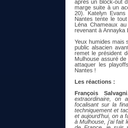
après un block-out d
marge suite à un ace
20). Katelyn Evans
Nantes tente le tou
Léna Chameaux au se
revenant à Annayka L
Yeux humides mais so
public alsacien ava
remet le président d
Mulhouse assuré de 
attaquer les playof
Nantes !
Les réactions :
François Salvagn
extraordinaire, on 
focalisant sur la f
techniquement et tac
et aujourd’hui, on a 
à Mulhouse, j’ai fai
de France, je suis 