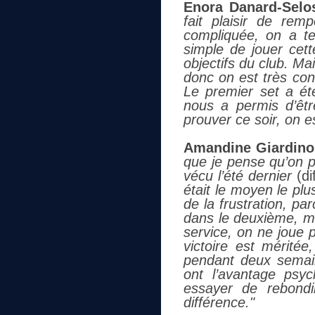
Enora Danard-Selo
fait plaisir de re
compliquée, on a te
simple de jouer cett
objectifs du club. Ma
donc on est très con
Le premier set a ét
nous a permis d’êt
prouver ce soir, on e
Amandine Giardino, 
que je pense qu’on p
vécu l’été dernier
(di
était le moyen le pl
de la frustration, pa
dans le deuxième, ma
service, on ne joue p
victoire est mérité
pendant deux semain
ont l’avantage psyc
essayer de rebondi
différence."