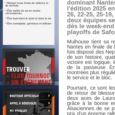
dominant Nantes
* Refuser toute forme de violence et
E
de tricherie.
l'édition 2025 en
* Être maître de soi en toutes
26, 22-25, 25-19,
circonstances.
* Être loyal dans le sport et dans la vie.
deux équipes se
* Être exemplaire, généreux et tolérant
dès le week-end
playoffs de Safo
Mulhouse tient sa r
Nantes en finale de 
fois disposé des Nep
de son histoire, qua
victoire est logique,
de la passeuse En
TROUVER
montrées plus réguli
- CLUB/TOURNOI
le service et le bloc.
- UN EVÈNEMENT
Pourtant, ce sont le
de retour de blessur
BOUTIQUE OFFICIELLE
deux aces de Laura
grâce à la bonne e
APPEL À BÉNÉVOLES
Alsaciennes de se p
MY FFVOLLEY
prix d’un énorme ral