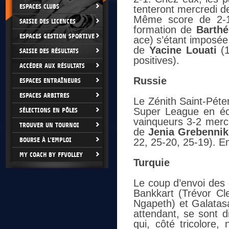
ESPACES CLUBS
tenteront mercredi d
Même score de 2-1 
SAISIE DES LICENCES
formation de
Barth
ESPACES GESTION SPORTIVE
ace) s’étant imposée
de
Yacine Louati
(1
SAISIE DES RÉSULTATS
positives).
ACCÉDER AUX RÉSULTATS
Russie
ESPACES ENTRAÎNEURS
ESPACES ARBITRES
Le Zénith Saint-Péte
Super League en éca
SÉLECTIONS EN PÔLES
vainqueurs 3-2 mercre
TROUVER UN TOURNOI
de
Jenia Grebenni
BOURSE À L'EMPLOI
22, 25-20, 25-19). En
MY COACH BY FFVOLLEY
Turquie
Le coup d’envoi des d
Bankkart (Trévor Cl
Ngapeth) et Galatasa
attendant, se sont d
qui, côté tricolore,