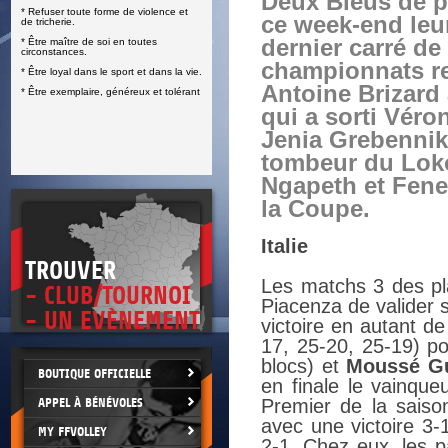
Deux Bleus de p
* Refuser toute forme de violence et
E
ce week-end leu
de tricherie.
dernier carré de
* Être maître de soi en toutes
circonstances.
championnats re
* Être loyal dans le sport et dans la vie.
Antoine Brizard
* Être exemplaire, généreux et tolérant
qui a sorti Véro
Jenia Grebennik
tombeur du Loko
Ngapeth et Fener
la Coupe.
Italie
TROUVER
Les matchs 3 des pl
- CLUB/TOURNOI
Piacenza de valider s
- UN EVÈNEMENT
victoire en autant de
17, 25-20, 25-19) po
blocs) et
Moussé G
BOUTIQUE OFFICIELLE
en finale le vainque
APPEL À BÉNÉVOLES
Premier de la saison
avec une victoire 3-
MY FFVOLLEY
2-1. Chez eux, les 