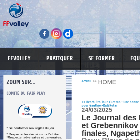
FFVOLLEY
PRATIQUER
SE FORMER
EQU
ZOOM SUR...
HOME
Accueil
>>
S
COMITÉ DU FAIR PLAY
LUTTE CONTRE LES VIOLENCES
MA PETITE
<<
Beach Pro Tour-Yucatan : Une bonne 
pour Gauthier-Rat/Rotar
24/03/2025
Le Journal des 
et Grebennikov
* Se conformer aux règles du jeu.
finales, Ngapeth
* Respecter les décisions de l’arbitre.
*Respecter adversaires et partenaires.