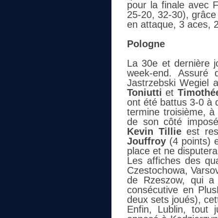
pour la finale avec 
25-20, 32-30), grâc
en attaque, 3 aces, 2
Pologne
La 30e et dernière j
week-end. Assuré d
Jastrzebski Wegiel a
Toniutti
et
Timothé
ont été battus 3-0 à 
termine troisième, à
de son côté imposé 
Kevin Tillie
est res
Jouffroy
(4 points) 
place et ne disputera
Les affiches des qua
Czestochowa, Varsov
de Rzeszow, qui a 
consécutive en Plu
deux sets joués), ce
Enfin, Lublin, tout