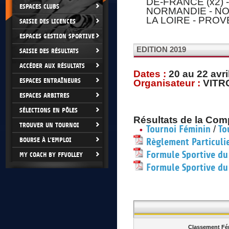
DE-FRANCE (x2) -
ESPACES CLUBS
NORMANDIE - NOU
LA LOIRE - PRO
SAISIE DES LICENCES
ESPACES GESTION SPORTIVE
EDITION 2019
SAISIE DES RÉSULTATS
ACCÉDER AUX RÉSULTATS
Dates :
20
au 22 avri
ESPACES ENTRAÎNEURS
Organisateur :
VITR
ESPACES ARBITRES
SÉLECTIONS EN PÔLES
Résultats de la Comp
TROUVER UN TOURNOI
/
Tournoi Féminin
To
BOURSE À L'EMPLOI
Règlement Particuli
Formule Sportive du
MY COACH BY FFVOLLEY
Formule Sportive du
Classement Fé