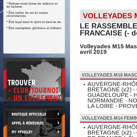
* Refuser toute forme de violence et
E
de tricherie.
* Être maître de soi en toutes
VOLLEYADES M
circonstances.
* Être loyal dans le sport et dans la vie.
LE RASSEMBLE
* Être exemplaire, généreux et tolérant
FRANCAISE (- de
Volleyades M15 Mas
avril 2019
VOLLEYADES M15 MASCU
TROUVER
AUVERGNE-RHÔN
- CLUB/TOURNOI
BRETAGNE (x2) -
GUADELOUPE - HA
- UN EVÈNEMENT
NORMANDIE - NOU
LA LOIRE - PRO
BOUTIQUE OFFICIELLE
VOLLEYADES M14 FEMIN
APPEL À BÉNÉVOLES
AUVERGNE-RHÔN
BRETAGNE (x2) -
MY FFVOLLEY