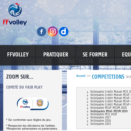
FFVOLLEY
PRATIQUER
SE FORMER
EQU
ZOOM SUR...
>
Accueil
>>
COMPETITIONS
S
COMITÉ DU FAIR PLAY
LUTTE CONTRE LES VIOLENCES
MA PETITE
Volleyades Crédit Mutuel M15 2
Volleyades Crédit Mutuel M14F
Volleyades Crédit Mutuel M14F
Volleyades Crédit Mutuel M14F
Volleyades Crédit Mutuel M14F
Volleyades M14F-M15M 2020
Volleyades M14F-M15M 2019
Volleyades M15 2018
Volleyades 2017
* Se conformer aux règles du jeu.
Volleyades 2016
Volleyades 2015
* Respecter les décisions de l’arbitre.
*Respecter adversaires et partenaires.