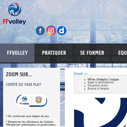
FFVOLLEY
PRATIQUER
SE FORMER
EQU
ZOOM SUR...
Accueil
>>
Offres d'emploi / stages
Appel à candidatures
S
COMITÉ DU FAIR PLAY
LUTTE CONTRE LES VIOLENCES
MA PETITE
Document utiles
Bourse à l'emploi
* Se conformer aux règles du jeu.
* Respecter les décisions de l’arbitre.
*Respecter adversaires et partenaires.