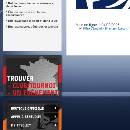
* Refuser toute forme de violence et
E
de tricherie.
* Être maître de soi en toutes
circonstances.
* Être loyal dans le sport et dans la vie.
Mise en ligne le 04/03/2026
* Être exemplaire, généreux et tolérant
Offre d'Emploi - Directeur Exécutif
TROUVER
- CLUB/TOURNOI
- UN EVÈNEMENT
BOUTIQUE OFFICIELLE
APPEL À BÉNÉVOLES
MY FFVOLLEY