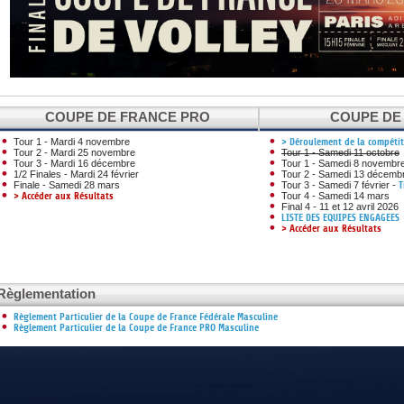
DOCUMENTS UTILES
SITUATION SANITAIR
COVID-19
CLIQUEZ ICI
>
COUPE DE FRANCE PRO
COUPE DE
Tour 1 - Mardi 4 novembre
> Déroulement de la compéti
Tour 2 - Mardi 25 novembre
Tour 1 - Samedi 11 octobre
Tour 3 - Mardi 16 décembre
Tour 1 - Samedi 8 novembr
1/2 Finales - Mardi 24 février
Tour 2 - Samedi 13 décemb
Finale - Samedi 28 mars
Tour 3 - Samedi 7 février -
T
> Accéder aux Résultats
Tour 4 - Samedi 14 mars
Final 4 - 11 et 12 avril 2026
LISTE DES EQUIPES ENGAGEES
> Accéder aux Résultats
Règlementation
Règlement Particulier de la Coupe de France Fédérale Masculine
Règlement Particulier de la Coupe de France PRO Masculine