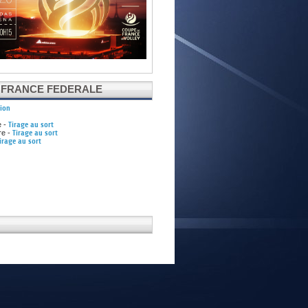
E
 FRANCE FEDERALE
tion
e -
Tirage au sort
re -
Tirage au sort
irage au sort