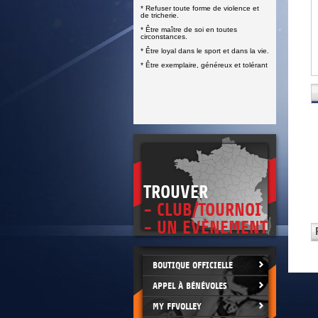
DOCUMENTS UTILES
* Refuser toute forme de violence et
SITUATION SANITAIRE
de tricherie.
COVID-19
* Être maître de soi en toutes
circonstances.
CLIQUEZ ICI
>
* Être loyal dans le sport et dans la vie.
* Être exemplaire, généreux et tolérant
TROUVER
- CLUB/TOURNOI
- UN EVÈNEMENT
BOUTIQUE OFFICIELLE
APPEL À BÉNÉVOLES
MY FFVOLLEY