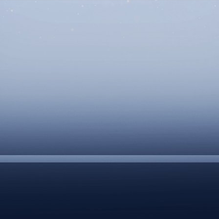
DOCUMENTS UTILES
SITUATION SANITAIR
COVID-19
CLIQUEZ ICI
>