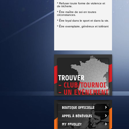
DOCUMENTS UTILES
* Refuser toute forme de violence et
SITUATION SANITAIRE
de tricherie.
COVID-19
* Être maître de soi en toutes
circonstances.
CLIQUEZ ICI
>
* Être loyal dans le sport et dans la vie.
* Être exemplaire, généreux et tolérant
TROUVER
- CLUB/TOURNOI
- UN EVÈNEMENT
BOUTIQUE OFFICIELLE
APPEL À BÉNÉVOLES
MY FFVOLLEY