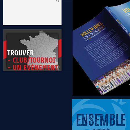
* Être exemplaire, généreux et tolérant
TROUVER
- CLUB/TOURNOI
- UN EVÈNEMENT