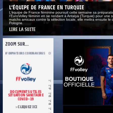
L’ÉQUIPE DE FRANCE EN TURQUIE
L’équipe de France féminine poursuit cette semaine sa préparati
l’EuroVolley féminin en se rendant à Antalya (Turquie) pour une s
matchs amicaux contre la sélection locale, elle mettra ensuite le 
Pologne.
LIRE LA SUITE
ZOOM SUR...
S
COMITÉ DU FAIR PLAY
LUTTE CONTRE LES VIOLENCES
MA PETITE
* Se conformer aux règles du jeu.
* Respecter les décisions de l’arbitre.
*Respecter adversaires et partenaires.
* Refuser toute forme de violence et
E
de tricherie.
* Être maître de soi en toutes
circonstances.
* Être loyal dans le sport et dans la vie.